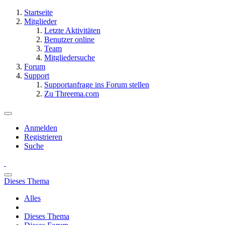
Startseite
Mitglieder
Letzte Aktivitäten
Benutzer online
Team
Mitgliedersuche
Forum
Support
Supportanfrage ins Forum stellen
Zu Threema.com
Anmelden
Registrieren
Suche
Dieses Thema
Alles
Dieses Thema