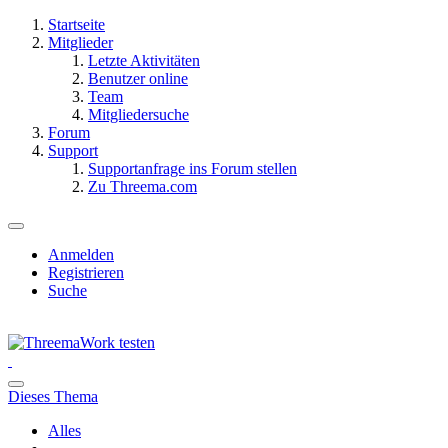
Startseite
Mitglieder
Letzte Aktivitäten
Benutzer online
Team
Mitgliedersuche
Forum
Support
Supportanfrage ins Forum stellen
Zu Threema.com
Anmelden
Registrieren
Suche
Dieses Thema
Alles