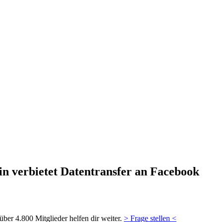
n verbietet Datentransfer an Facebook
ber 4.800 Mitglieder helfen dir weiter.
> Frage stellen <