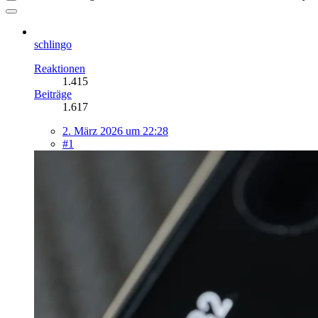
schlingo
Reaktionen
1.415
Beiträge
1.617
2. März 2026 um 22:28
#1