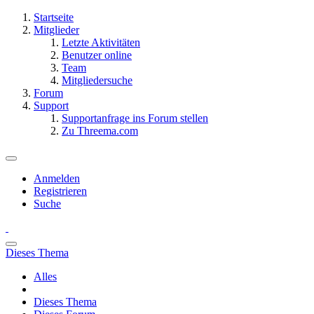
Startseite
Mitglieder
Letzte Aktivitäten
Benutzer online
Team
Mitgliedersuche
Forum
Support
Supportanfrage ins Forum stellen
Zu Threema.com
Anmelden
Registrieren
Suche
Dieses Thema
Alles
Dieses Thema