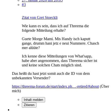
27. Januar 2026 um 20:05
#3
Zitat von Gret Stoeckli
Wie kann es sein, dass ich auf Threema die
folgende Mitteilung erhalte?
Guete Morge Mami. Mis Handy isch kaputt
gange, drumm hani jetz e neui Nummere. Chasch
mer alüüte?
Ich kenne diese Mitteilungen von What'sapp,
habe aber angenommen, dass Threema sicher ist
und keine solchen Chats möglich sind.
Das heißt du hast jetzt somit auch die ID von dem
unbekannten Versender?
https://threema-forum.de/start/index.ph…-retired/#about
(Über
mich)
Inhalt melden
Zitieren