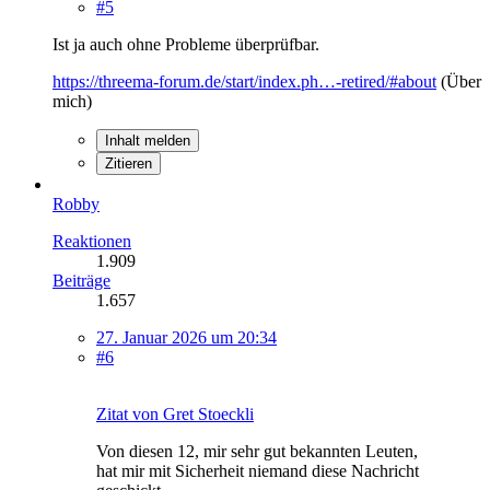
#5
Ist ja auch ohne Probleme überprüfbar.
https://threema-forum.de/start/index.ph…-retired/#about
(Über
mich)
Inhalt melden
Zitieren
Robby
Reaktionen
1.909
Beiträge
1.657
27. Januar 2026 um 20:34
#6
Zitat von Gret Stoeckli
Von diesen 12, mir sehr gut bekannten Leuten,
hat mir mit Sicherheit niemand diese Nachricht