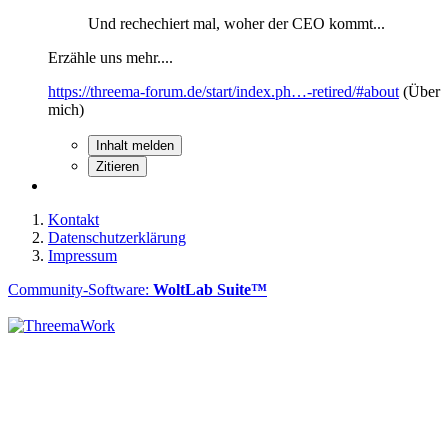
Und rechechiert mal, woher der CEO kommt...
Erzähle uns mehr....
https://threema-forum.de/start/index.ph…-retired/#about
(Über
mich)
Inhalt melden
Zitieren
Kontakt
Datenschutzerklärung
Impressum
Community-Software:
WoltLab Suite™