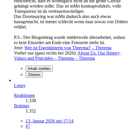
einschleicht, dass es womöglich nicht an die große Glocke
gehängt werden sollte. Das ist mMn kontraproduktiv, volle
Transparenz ist da vertrauenswürdiger.
Das Doomsaying war mMn dadurch also auch etwas
hausgemacht, ist immer schlecht wenn man sowas von Dritten
erfährt.
P.S.: Der Blogeintrag wurde mittlerweile überarbeitet, sodass
es kein Einzeiler am Ende eine Fotoserie mehr ist.
Jetzt:
Wer ist Eigentümerin von Threema? – Threema
Vorher nur (ganz rechts bei 2026):
About Us. Our History,
Values and Principles – Threema – Threema
Inhalt melden
Zitieren
Lenny
Reaktionen
1.338
Beiträge
1.352
13. Januar 2026 um 17:14
#7