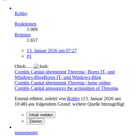
Robby
Reaktionen
1.909
Beiträge
1.657
13. Januar 2026 um 07:27
#1
Ohoh.......
Comitis Capital übernimmt Threema | Borns IT- und
Windows-BlogBorns IT- und Windows-Blog
Comitis Capital übernimmt Threema | heise online
Comitis Capital announces the acquisition of Threema
Einmal editiert, zuletzt von
Robby
(
13. Januar 2026 um
10:48
) aus folgendem Grund: weitere Quelle hinzugefügt
Inhalt melden
Zitieren
mannmuster