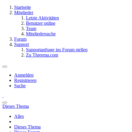
Startseite
Mitglieder
Letzte Aktivitäten
Benutzer online
Team
Mitgliedersuche
Forum
Support
Supportanfrage ins Forum stellen
Zu Threema.com
Anmelden
Registrieren
Suche
Dieses Thema
Alles
Dieses Thema