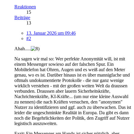
Reaktionen
15
Beiträge
13
13. Januar 2026 um 09:46
#2
Ahah.....
Na sagen wir mal so: Wer perfekte Anonymität will, ist mit
einem Messenger sowieso auf der falschen Spur. Ein
Mobiltelefon hat Ohren, Augen und es weiß auf den Meter
genau, wo es ist. Darüber hinaus ist es über mannigfache und
oftmals undokumentierte Protokolle - die nur ganz wenige
wirklich verstehen - mit der großen weiten Welt da draussen
verbunden. Draussen aber lauern Sicherheitskräfte,
Nachrichtenkräfte, KI-Kräfte... (um nur eine kleine Auswahl
zu nennen) die nach Kräften versuchen, den "anonymen"
Nutzer zu identifizieren und ggf. auch zu überwachen. Das ist
leider die ungeschminkte Realität in Europa. Da gibt es dann
noch die Begehrlichkeiten der Politik, den Zugriff auf Nutzer
legistisch auszuweiten.
Fazit: Ein Messenger am Handy ist sicher nützlich, aber