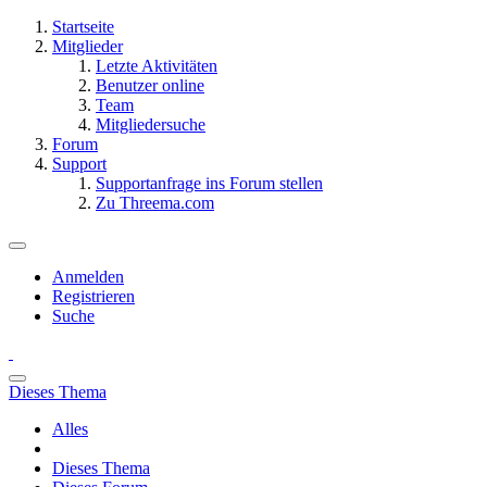
Startseite
Mitglieder
Letzte Aktivitäten
Benutzer online
Team
Mitgliedersuche
Forum
Support
Supportanfrage ins Forum stellen
Zu Threema.com
Anmelden
Registrieren
Suche
Dieses Thema
Alles
Dieses Thema