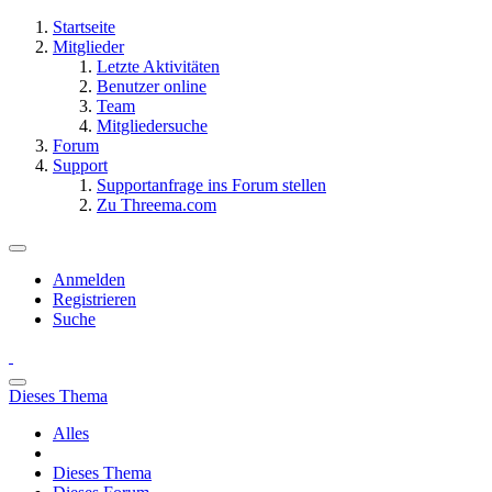
Startseite
Mitglieder
Letzte Aktivitäten
Benutzer online
Team
Mitgliedersuche
Forum
Support
Supportanfrage ins Forum stellen
Zu Threema.com
Anmelden
Registrieren
Suche
Dieses Thema
Alles
Dieses Thema