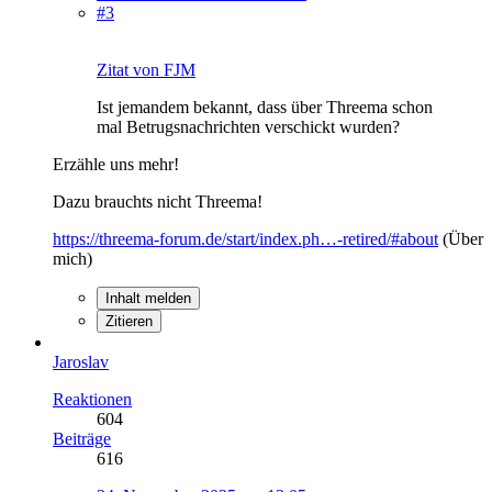
#3
Zitat von FJM
Ist jemandem bekannt, dass über Threema schon
mal Betrugsnachrichten verschickt wurden?
Erzähle uns mehr!
Dazu brauchts nicht Threema!
https://threema-forum.de/start/index.ph…-retired/#about
(Über
mich)
Inhalt melden
Zitieren
Jaroslav
Reaktionen
604
Beiträge
616