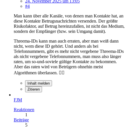
24. November 2025 um 13:05
#4
Man kann über alle Kanäle, von denen man Kontakte hat, an
diese Kontakte Betrugsnachrichten versenden. Der größte
Risikofaktor, auf Betrug hereinzufallen, ist nicht das Medium,
sondern der Empfänger (bzw. sein Umgang damit).
Threema-IDs kann man auch erraten, aber man weiß dann
nicht, wem diese ID gehört. Und anders als bei
Telefonnummern, gibt es mehr nicht vergebene Threema-IDs
als nicht vergebene Telefonnummern, man muss also länger
raten, um so-und-soviele gültige Kontakte zu bekommen.
Aber das raten wird von Betrügern ohnehin meist
Algorithmen überlassen. 🤷‍♂️
Inhalt melden
Zitieren
FJM
Reaktionen
1
Beiträge
5