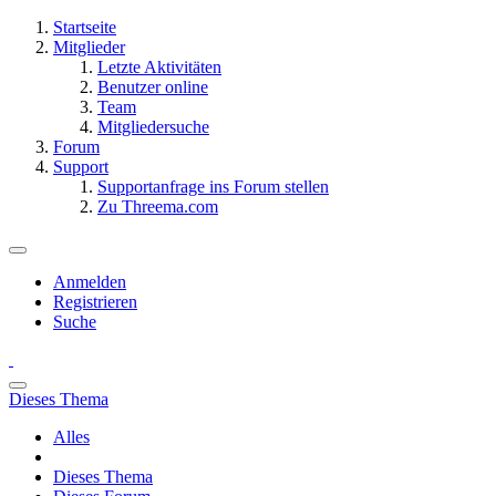
Startseite
Mitglieder
Letzte Aktivitäten
Benutzer online
Team
Mitgliedersuche
Forum
Support
Supportanfrage ins Forum stellen
Zu Threema.com
Anmelden
Registrieren
Suche
Dieses Thema
Alles
Dieses Thema