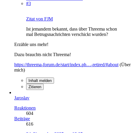
#3
Zitat von FJM
Ist jemandem bekannt, dass über Threema schon
mal Betrugsnachrichten verschickt wurden?
Erzähle uns mehr!
Dazu brauchts nicht Threema!
https://threema-forum.de/start/index.ph…-retired/#about
(Über
mich)
Inhalt melden
Zitieren
Jaroslav
Reaktionen
604
Beiträge
616