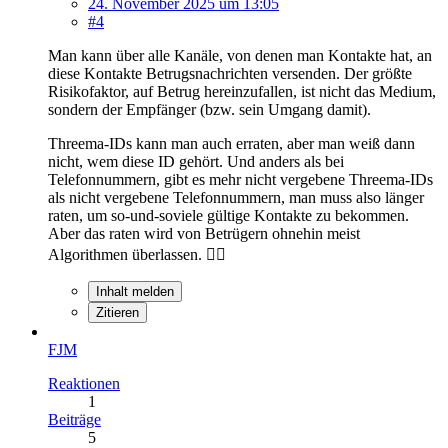
24. November 2025 um 13:05
#4
Man kann über alle Kanäle, von denen man Kontakte hat, an
diese Kontakte Betrugsnachrichten versenden. Der größte
Risikofaktor, auf Betrug hereinzufallen, ist nicht das Medium,
sondern der Empfänger (bzw. sein Umgang damit).
Threema-IDs kann man auch erraten, aber man weiß dann
nicht, wem diese ID gehört. Und anders als bei
Telefonnummern, gibt es mehr nicht vergebene Threema-IDs
als nicht vergebene Telefonnummern, man muss also länger
raten, um so-und-soviele gültige Kontakte zu bekommen.
Aber das raten wird von Betrügern ohnehin meist
Algorithmen überlassen. 🤷‍♂️
Inhalt melden
Zitieren
FJM
Reaktionen
1
Beiträge
5