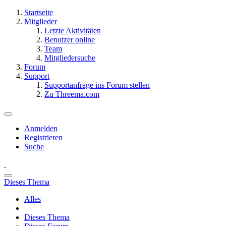
Startseite
Mitglieder
Letzte Aktivitäten
Benutzer online
Team
Mitgliedersuche
Forum
Support
Supportanfrage ins Forum stellen
Zu Threema.com
Anmelden
Registrieren
Suche
Dieses Thema
Alles
Dieses Thema