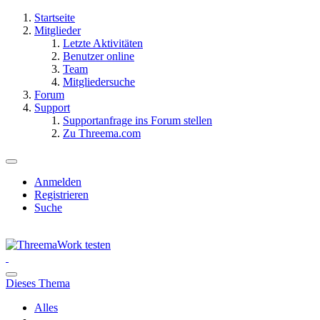
Startseite
Mitglieder
Letzte Aktivitäten
Benutzer online
Team
Mitgliedersuche
Forum
Support
Supportanfrage ins Forum stellen
Zu Threema.com
Anmelden
Registrieren
Suche
Dieses Thema
Alles