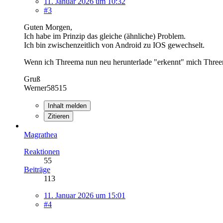
11. Januar 2026 um 10:32
#3
Guten Morgen,
Ich habe im Prinzip das gleiche (ähnliche) Problem.
Ich bin zwischenzeitlich von Android zu IOS gewechselt.
Wenn ich Threema nun neu herunterlade "erkennt" mich Three
Gruß
Werner58515
Inhalt melden
Zitieren
Magrathea
Reaktionen
55
Beiträge
113
11. Januar 2026 um 15:01
#4