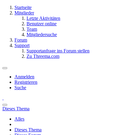
Startseite
Mitglieder
Letzte Aktivitäten
Benutzer online
Team
Mitgliedersuche
Forum
Support
Supportanfrage ins Forum stellen
Zu Threema.com
Anmelden
Registrieren
Suche
Dieses Thema
Alles
Dieses Thema