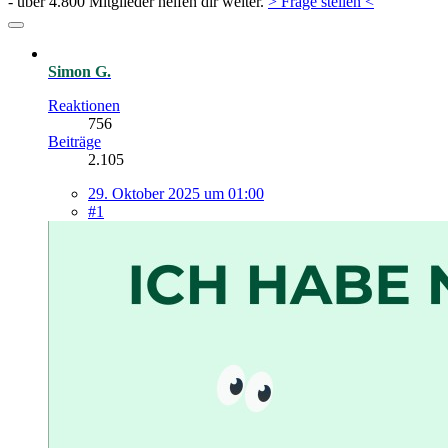
- über 4.800 Mitglieder helfen dir weiter.
> Frage stellen <
Simon G.
Reaktionen
756
Beiträge
2.105
29. Oktober 2025 um 01:00
#1