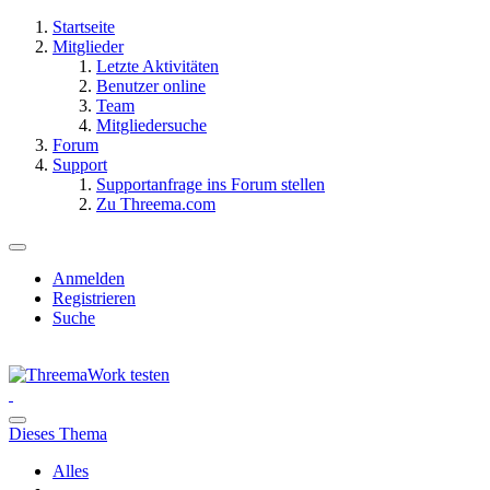
Startseite
Mitglieder
Letzte Aktivitäten
Benutzer online
Team
Mitgliedersuche
Forum
Support
Supportanfrage ins Forum stellen
Zu Threema.com
Anmelden
Registrieren
Suche
Dieses Thema
Alles