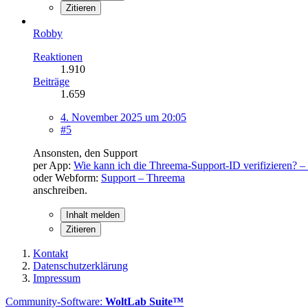
Zitieren
Robby
Reaktionen
1.910
Beiträge
1.659
4. November 2025 um 20:05
#5
Ansonsten, den Support
per App:
Wie kann ich die Threema-Support-ID verifizieren? 
oder Webform:
Support – Threema
anschreiben.
Inhalt melden
Zitieren
Kontakt
Datenschutzerklärung
Impressum
Community-Software:
WoltLab Suite™