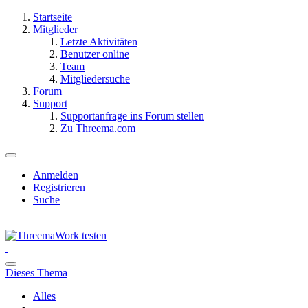
Startseite
Mitglieder
Letzte Aktivitäten
Benutzer online
Team
Mitgliedersuche
Forum
Support
Supportanfrage ins Forum stellen
Zu Threema.com
Anmelden
Registrieren
Suche
Dieses Thema
Alles