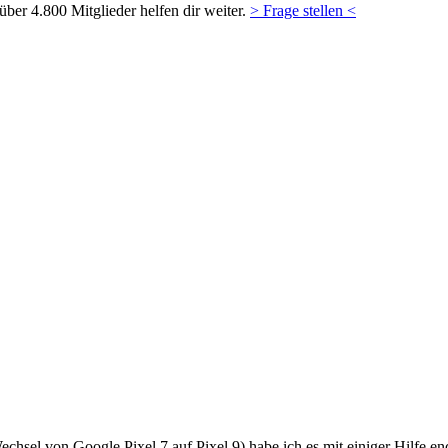
ber 4.800 Mitglieder helfen dir weiter.
> Frage stellen <
sel von Google Pixel 7 auf Pixel 9) habe ich es mit einiger Hilfe end