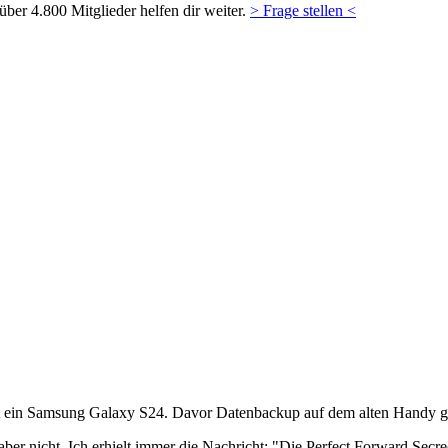
ber 4.800 Mitglieder helfen dir weiter.
> Frage stellen <
st ein Samsung Galaxy S24. Davor Datenbackup auf dem alten Handy 
 aber nicht. Ich erhielt immer die Nachricht: "Die Perfect Forward Se