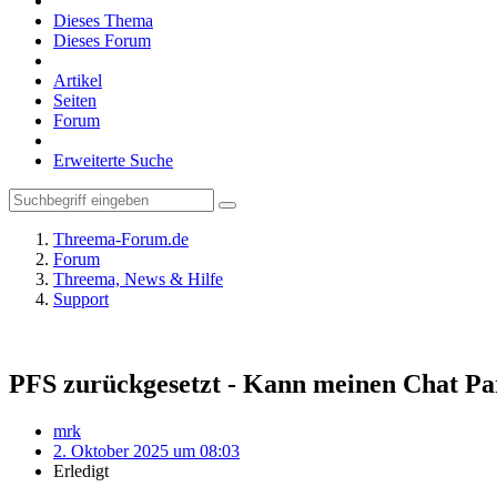
Dieses Thema
Dieses Forum
Artikel
Seiten
Forum
Erweiterte Suche
Threema-Forum.de
Forum
Threema, News & Hilfe
Support
PFS zurückgesetzt - Kann meinen Chat Pa
mrk
2. Oktober 2025 um 08:03
Erledigt