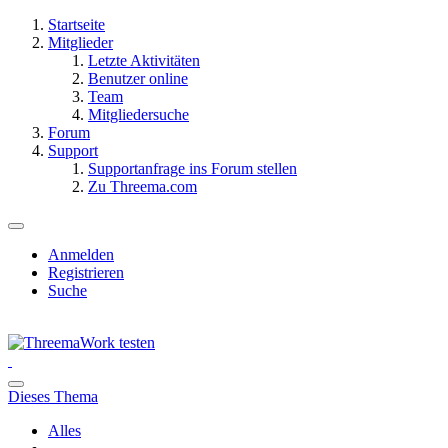
Startseite
Mitglieder
Letzte Aktivitäten
Benutzer online
Team
Mitgliedersuche
Forum
Support
Supportanfrage ins Forum stellen
Zu Threema.com
Anmelden
Registrieren
Suche
Dieses Thema
Alles