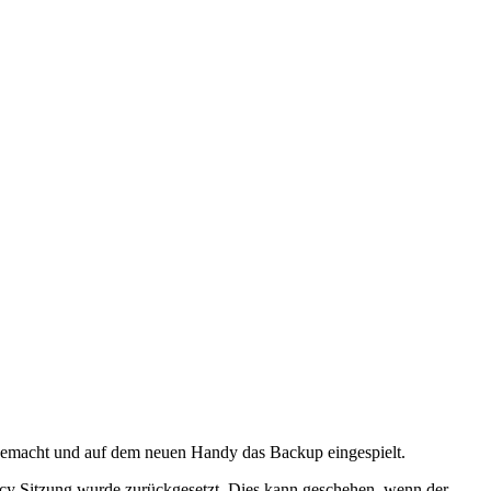
gemacht und auf dem neuen Handy das Backup eingespielt.
crecy Sitzung wurde zurückgesetzt. Dies kann geschehen, wenn der