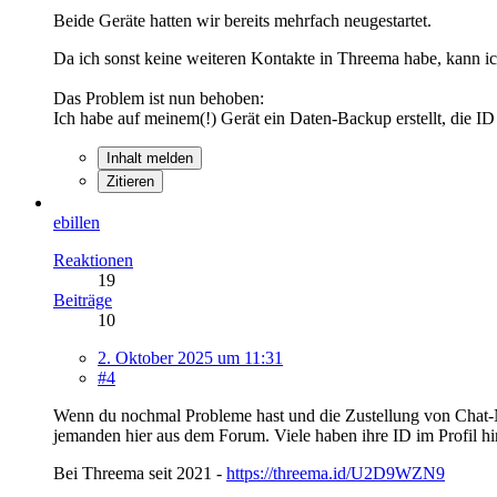
Beide Geräte hatten wir bereits mehrfach neugestartet.
Da ich sonst keine weiteren Kontakte in Threema habe, kann ic
Das Problem ist nun behoben:
Ich habe auf meinem(!) Gerät ein Daten-Backup erstellt, die ID 
Inhalt melden
Zitieren
ebillen
Reaktionen
19
Beiträge
10
2. Oktober 2025 um 11:31
#4
Wenn du nochmal Probleme hast und die Zustellung von Chat-N
jemanden hier aus dem Forum. Viele haben ihre ID im Profil hin
Bei Threema seit 2021 -
https://threema.id/U2D9WZN9