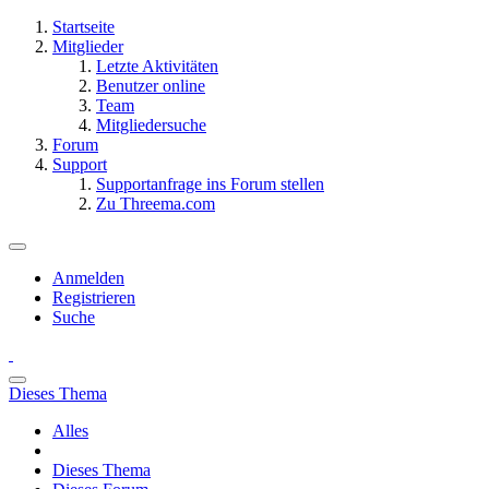
Startseite
Mitglieder
Letzte Aktivitäten
Benutzer online
Team
Mitgliedersuche
Forum
Support
Supportanfrage ins Forum stellen
Zu Threema.com
Anmelden
Registrieren
Suche
Dieses Thema
Alles
Dieses Thema