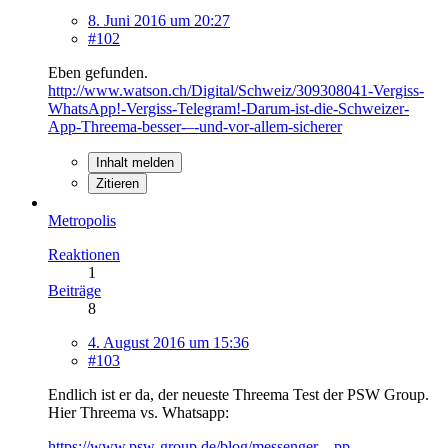
8. Juni 2016 um 20:27
#102
Eben gefunden.
http://www.watson.ch/Digital/Schweiz/309308041-Vergiss-
WhatsApp!-Vergiss-Telegram!-Darum-ist-die-Schweizer-
App-Threema-besser-–-und-vor-allem-sicherer
Inhalt melden
Zitieren
Metropolis
Reaktionen
1
Beiträge
8
4. August 2016 um 15:36
#103
Endlich ist er da, der neueste Threema Test der PSW Group.
Hier Threema vs. Whatsapp:
https://www.psw-group.de/blog/messenger…pp-