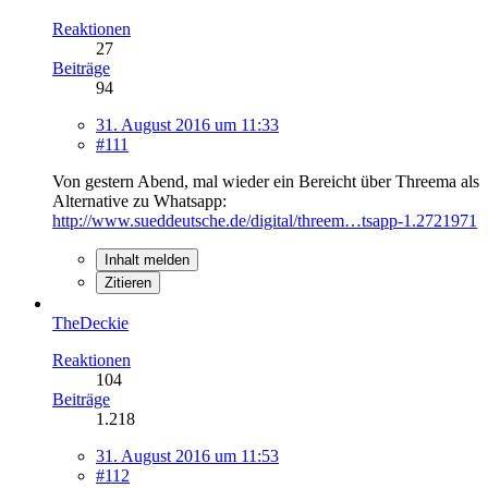
Reaktionen
27
Beiträge
94
31. August 2016 um 11:33
#111
Von gestern Abend, mal wieder ein Bereicht über Threema als
Alternative zu Whatsapp:
http://www.sueddeutsche.de/digital/threem…tsapp-1.2721971
Inhalt melden
Zitieren
TheDeckie
Reaktionen
104
Beiträge
1.218
31. August 2016 um 11:53
#112