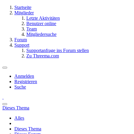
Startseite
Mitglieder
Letzte Aktivitäten
Benutzer online
Team
Mitgliedersuche
Forum
Support
Supportanfrage ins Forum stellen
Zu Threema.com
Anmelden
Registrieren
Suche
Dieses Thema
Alles
Dieses Thema