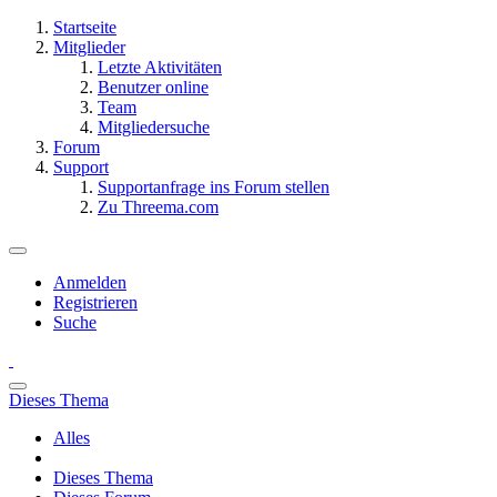
Startseite
Mitglieder
Letzte Aktivitäten
Benutzer online
Team
Mitgliedersuche
Forum
Support
Supportanfrage ins Forum stellen
Zu Threema.com
Anmelden
Registrieren
Suche
Dieses Thema
Alles
Dieses Thema