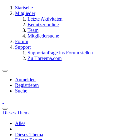
Startseite
Mitglieder
Letzte Aktivitäten
Benutzer online
Team
Mitgliedersuche
Forum
Support
Supportanfrage ins Forum stellen
Zu Threema.com
Anmelden
Registrieren
Suche
Dieses Thema
Alles
Dieses Thema