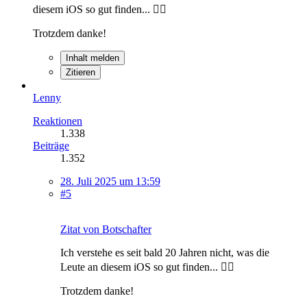
diesem iOS so gut finden... 🤦‍♂️
Trotzdem danke!
Inhalt melden
Zitieren
Lenny
Reaktionen
1.338
Beiträge
1.352
28. Juli 2025 um 13:59
#5
Zitat von Botschafter
Ich verstehe es seit bald 20 Jahren nicht, was die
Leute an diesem iOS so gut finden... 🤦‍♂️
Trotzdem danke!