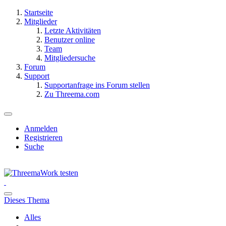
Startseite
Mitglieder
Letzte Aktivitäten
Benutzer online
Team
Mitgliedersuche
Forum
Support
Supportanfrage ins Forum stellen
Zu Threema.com
Anmelden
Registrieren
Suche
Dieses Thema
Alles