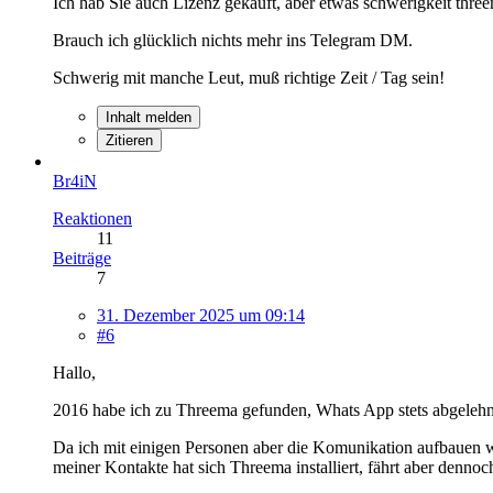
Ich hab Sie auch Lizenz gekauft, aber etwas schwerigkeit thre
Brauch ich glücklich nichts mehr ins Telegram DM.
Schwerig mit manche Leut, muß richtige Zeit / Tag sein!
Inhalt melden
Zitieren
Br4iN
Reaktionen
11
Beiträge
7
31. Dezember 2025 um 09:14
#6
Hallo,
2016 habe ich zu Threema gefunden, Whats App stets abgelehnt u
Da ich mit einigen Personen aber die Komunikation aufbauen w
meiner Kontakte hat sich Threema installiert, fährt aber denn