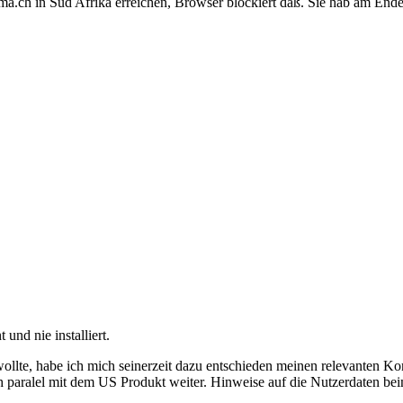
ema.ch in Süd Afrika erreichen, Browser blockiert daß. Sie hab am Ende
nd nie installiert.
ollte, habe ich mich seinerzeit dazu entschieden meinen relevanten K
och paralel mit dem US Produkt weiter. Hinweise auf die Nutzerdaten b