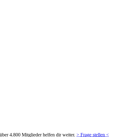
ber 4.800 Mitglieder helfen dir weiter.
> Frage stellen <