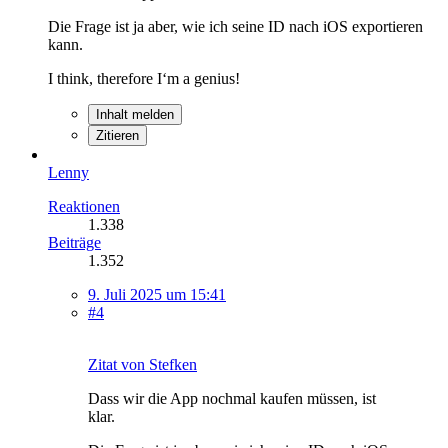
Die Frage ist ja aber, wie ich seine ID nach iOS exportieren
kann.
I think, therefore I‘m a genius!
Inhalt melden
Zitieren
Lenny
Reaktionen
1.338
Beiträge
1.352
9. Juli 2025 um 15:41
#4
Zitat von Stefken
Dass wir die App nochmal kaufen müssen, ist
klar.