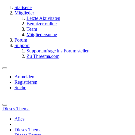
Startseite
Mitglieder
Letzte Aktivitäten
Benutzer online
Team
Mitgliedersuche
Forum
Support
Supportanfrage ins Forum stellen
Zu Threema.com
Anmelden
Registrieren
Suche
Dieses Thema
Alles
Dieses Thema