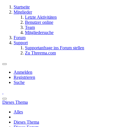
Startseite
Mitglieder
Letzte Aktivitäten
Benutzer online
Team
Mitgliedersuche
Forum
Support
Supportanfrage ins Forum stellen
Zu Threema.com
Anmelden
Registrieren
Suche
Dieses Thema
Alles
Dieses Thema