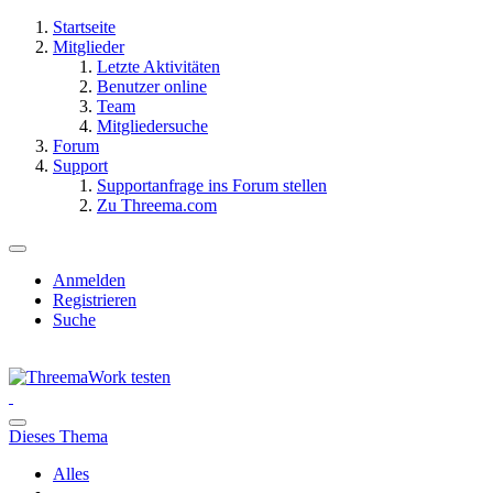
Startseite
Mitglieder
Letzte Aktivitäten
Benutzer online
Team
Mitgliedersuche
Forum
Support
Supportanfrage ins Forum stellen
Zu Threema.com
Anmelden
Registrieren
Suche
Dieses Thema
Alles