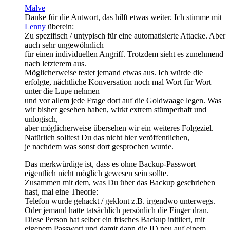
Malve
Danke für die Antwort, das hilft etwas weiter. Ich stimme mit
Lenny
überein:
Zu spezifisch / untypisch für eine automatisierte Attacke. Aber
auch sehr ungewöhnlich
für einen individuellen Angriff. Trotzdem sieht es zunehmend
nach letzterem aus.
Möglicherweise testet jemand etwas aus. Ich würde die
erfolgte, nächtliche Konversation noch mal Wort für Wort
unter die Lupe nehmen
und vor allem jede Frage dort auf die Goldwaage legen. Was
wir bisher gesehen haben, wirkt extrem stümperhaft und
unlogisch,
aber möglicherweise übersehen wir ein weiteres Folgeziel.
Natürlich solltest Du das nicht hier veröffentlichen,
je nachdem was sonst dort gesprochen wurde.
Das merkwürdige ist, dass es ohne Backup-Passwort
eigentlich nicht möglich gewesen sein sollte.
Zusammen mit dem, was Du über das Backup geschrieben
hast, mal eine Theorie:
Telefon wurde gehackt / geklont z.B. irgendwo unterwegs.
Oder jemand hatte tatsächlich persönlich die Finger dran.
Diese Person hat selber ein frisches Backup initiiert, mit
eigenem Passwort und damit dann die ID neu auf einem