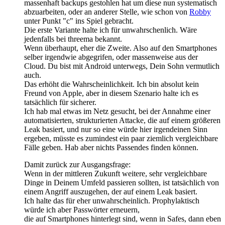
massenhaft backups gestohlen hat um diese nun systematisch
abzuarbeiten, oder an anderer Stelle, wie schon von
Robby
unter Punkt "c" ins Spiel gebracht.
Die erste Variante halte ich für unwahrschenlich. Wäre
jedenfalls bei threema bekannt.
Wenn überhaupt, eher die Zweite. Also auf den Smartphones
selber irgendwie abgegrifen, oder massenweise aus der
Cloud. Du bist mit Android unterwegs, Dein Sohn vermutlich
auch.
Das erhöht die Wahrscheinlichkeit. Ich bin absolut kein
Freund von Apple, aber in diesem Szenario halte ich es
tatsächlich für sicherer.
Ich hab mal etwas im Netz gesucht, bei der Annahme einer
automatisierten, strukturierten Attacke, die auf einem größeren
Leak basiert, und nur so eine würde hier irgendeinen Sinn
ergeben, müsste es zumindest ein paar ziemlich vergleichbare
Fälle geben. Hab aber nichts Passendes finden können.
Damit zurück zur Ausgangsfrage:
Wenn in der mittleren Zukunft weitere, sehr vergleichbare
Dinge in Deinem Umfeld passieren sollten, ist tatsächlich von
einem Angriff auszugehen, der auf einem Leak basiert.
Ich halte das für eher unwahrscheinlich. Prophylaktisch
würde ich aber Passwörter erneuern,
die auf Smartphones hinterlegt sind, wenn in Safes, dann eben