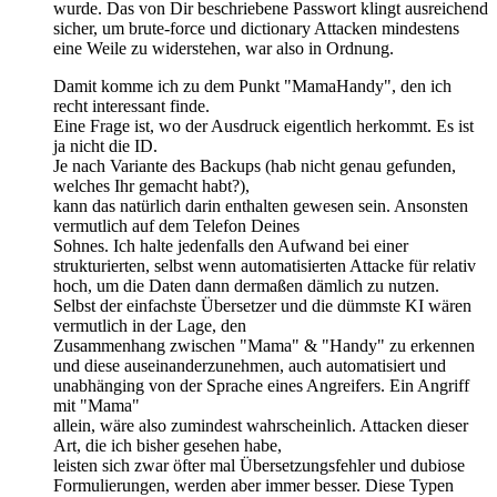
wurde. Das von Dir beschriebene Passwort klingt ausreichend
sicher, um brute-force und dictionary Attacken mindestens
eine Weile zu widerstehen, war also in Ordnung.
Damit komme ich zu dem Punkt "MamaHandy", den ich
recht interessant finde.
Eine Frage ist, wo der Ausdruck eigentlich herkommt. Es ist
ja nicht die ID.
Je nach Variante des Backups (hab nicht genau gefunden,
welches Ihr gemacht habt?),
kann das natürlich darin enthalten gewesen sein. Ansonsten
vermutlich auf dem Telefon Deines
Sohnes. Ich halte jedenfalls den Aufwand bei einer
strukturierten, selbst wenn automatisierten Attacke für relativ
hoch, um die Daten dann dermaßen dämlich zu nutzen.
Selbst der einfachste Übersetzer und die dümmste KI wären
vermutlich in der Lage, den
Zusammenhang zwischen "Mama" & "Handy" zu erkennen
und diese auseinanderzunehmen, auch automatisiert und
unabhänging von der Sprache eines Angreifers. Ein Angriff
mit "Mama"
allein, wäre also zumindest wahrscheinlich. Attacken dieser
Art, die ich bisher gesehen habe,
leisten sich zwar öfter mal Übersetzungsfehler und dubiose
Formulierungen, werden aber immer besser. Diese Typen