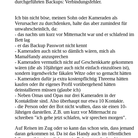
durchgeführten Backups: Verbindungsfehler.
Ich bin nicht böse, meinen Sohn oder Kameraden als
Verursacher zu durchdenken, halte das aber zumindest für
unwahrscheinlich, da:
- das nachts um kurz vor Mitternacht war und er schlafend im
Bett lag
- er das Backup Passwort nicht kennt
- Kameraden auch nicht so dämlich wären, mich als
MamaHandy anzusprechen
- Kameraden vermutlich nicht auf Geschenkkarte gekommen
wären (die als 10jähriger auch nicht einfach einzulösen ist),
sondern irgendwelche fäkalen Witze oder so gemacht hätten
- Kameraden dafür ja extra kostenpflichtig Threema hätten
kaufen oder ihr eigenes Profil vorübergehend hätten
deinstallieren müssen (glaube ich)
- Neben Omas und Opas nur drei Kameraden in der
Kontaktliste sind. Also überhaupt nur etwa 10 Kontakte.
- die Person oder der Bot nicht wußten, dass sie einen 10-
Jährigen darstellen. Z.B. um kurz vor Mitternacht zu
schreiben "ich gehe jetzt schlafen, wir sprechen morgen".
Auf Reisen im Zug oder so kann das schon sein, dass jemand
daran gekommen ist. Da ist das Handy auch im öffentlichen