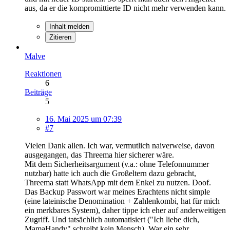
aus, da er die kompromittierte ID nicht mehr verwenden kann.
Inhalt melden
Zitieren
Malve
Reaktionen
6
Beiträge
5
16. Mai 2025 um 07:39
#7
Vielen Dank allen. Ich war, vermutlich naiverweise, davon
ausgegangen, das Threema hier sicherer wäre.
Mit dem Sicherheitsargument (v.a.: ohne Telefonnummer
nutzbar) hatte ich auch die Großeltern dazu gebracht,
Threema statt WhatsApp mit dem Enkel zu nutzen. Doof.
Das Backup Passwort war meines Erachtens nicht simple
(eine lateinische Denomination + Zahlenkombi, hat für mich
ein merkbares System), daher tippe ich eher auf anderweitigen
Zugriff. Und tatsächlich automatisiert ("Ich liebe dich,
MamaHandy" schreibt kein Mensch). War ein sehr