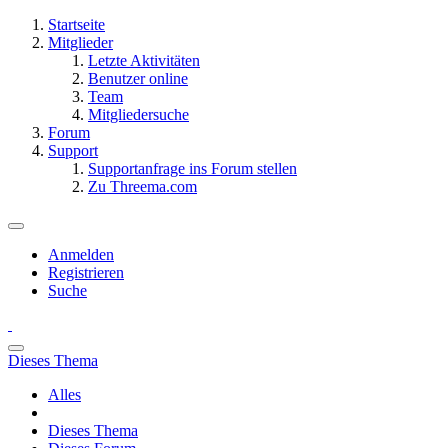
Startseite
Mitglieder
Letzte Aktivitäten
Benutzer online
Team
Mitgliedersuche
Forum
Support
Supportanfrage ins Forum stellen
Zu Threema.com
Anmelden
Registrieren
Suche
Dieses Thema
Alles
Dieses Thema