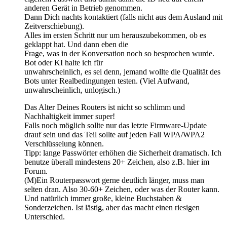
anderen Gerät in Betrieb genommen.
Dann Dich nachts kontaktiert (falls nicht aus dem Ausland mit
Zeitverschiebung).
Alles im ersten Schritt nur um herauszubekommen, ob es
geklappt hat. Und dann eben die
Frage, was in der Konversation noch so besprochen wurde.
Bot oder KI halte ich für
unwahrscheinlich, es sei denn, jemand wollte die Qualität des
Bots unter Realbedingungen testen. (Viel Aufwand,
unwahrscheinlich, unlogisch.)
Das Alter Deines Routers ist nicht so schlimm und
Nachhaltigkeit immer super!
Falls noch möglich sollte nur das letzte Firmware-Update
drauf sein und das Teil sollte auf jeden Fall WPA/WPA2
Verschlüsselung können.
Tipp: lange Passwörter erhöhen die Sicherheit dramatisch. Ich
benutze überall mindestens 20+ Zeichen, also z.B. hier im
Forum.
(M)Ein Routerpasswort gerne deutlich länger, muss man
selten dran. Also 30-60+ Zeichen, oder was der Router kann.
Und natürlich immer große, kleine Buchstaben &
Sonderzeichen. Ist lästig, aber das macht einen riesigen
Unterschied.