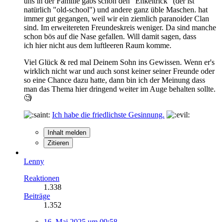
uns in der Familie gabs schon den "Enkeltrick" (der ist
natürlich "old-school") und andere ganz üble Maschen. hat
immer gut gegangen, weil wir ein ziemlich paranoider Clan
sind. Im erweitereten Freundeskreis weniger. Da sind manche
schon bös auf die Nase gefallen. Will damit sagen, dass
ich hier nicht aus dem luftleeren Raum komme.
Viel Glück & red mal Deinem Sohn ins Gewissen. Wenn er's
wirklich nicht war und auch sonst keiner seiner Freunde oder
so eine Chance dazu hatte, dann bin ich der Meinung dass
man das Thema hier dringend weiter im Auge behalten sollte.
🧐
Ich habe die friedlichste Gesinnung.
Inhalt melden
Zitieren
Lenny
Reaktionen
1.338
Beiträge
1.352
16. Mai 2025 um 09:58