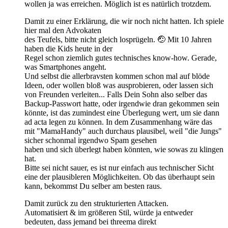
wollen ja was erreichen. Möglich ist es natürlich trotzdem.
Damit zu einer Erklärung, die wir noch nicht hatten. Ich spiele
hier mal den Advokaten
des Teufels, bitte nicht gleich losprügeln. 🤕 Mit 10 Jahren
haben die Kids heute in der
Regel schon ziemlich gutes technisches know-how. Gerade,
was Smartphones angeht.
Und selbst die allerbravsten kommen schon mal auf blöde
Ideen, oder wollen bloß was ausprobieren, oder lassen sich
von Freunden verleiten... Falls Dein Sohn also selber das
Backup-Passwort hatte, oder irgendwie dran gekommen sein
könnte, ist das zumindest eine Überlegung wert, um sie dann
ad acta legen zu können. In dem Zusammenhang wäre das
mit "MamaHandy" auch durchaus plausibel, weil "die Jungs"
sicher schonmal irgendwo Spam gesehen
haben und sich überlegt haben könnten, wie sowas zu klingen
hat.
Bitte sei nicht sauer, es ist nur einfach aus technischer Sicht
eine der plausibleren Möglichkeiten. Ob das überhaupt sein
kann, bekommst Du selber am besten raus.
Damit zurück zu den strukturierten Attacken.
Automatisiert & im größeren Stil, würde ja entweder
bedeuten, dass jemand bei threema direkt