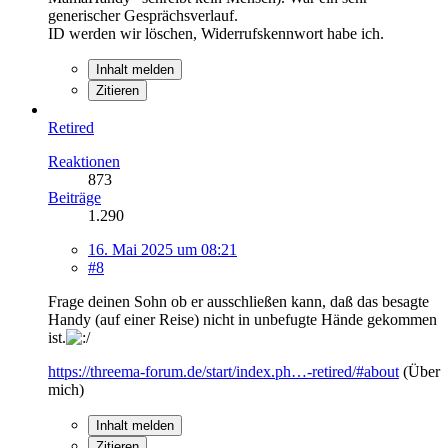
generischer Gesprächsverlauf.
ID werden wir löschen, Widerrufskennwort habe ich.
Inhalt melden
Zitieren
Retired
Reaktionen
873
Beiträge
1.290
16. Mai 2025 um 08:21
#8
Frage deinen Sohn ob er ausschließen kann, daß das besagte
Handy (auf einer Reise) nicht in unbefugte Hände gekommen
ist.
https://threema-forum.de/start/index.ph…-retired/#about
(Über
mich)
Inhalt melden
Zitieren