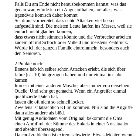
Falls Du am Ende nicht herausbekommen kannst, was das
genau war, würde ich ein Auge aufhalten, auf alles, was
irgendwie komisch daher kommt.
Sei drauf vorbereitet, dass echte Attacken viel besser
aufgestellt sind. Die meisten Leute laufen ins Messer, weil sie
einfach nicht glauben können,
dass etwas nicht stimmen könnte und die Verbrecher arbeiten
zudem oft mit Schock oder Mitleid und meistens Zeitdruck.
Würde ich der ganzen Familie eintrommeln, besonders auch
den Senioren.
2 Punkte noch:
Erstens hab ich selber schon Attacken erlebt, die sich über
Jahre (ca. 10) hingezogen haben und nur einmal im Jahr
kamen.
Immer mit einer anderen Masche, aber immer von derselben
Quelle. Und sehr gut gemacht. Wenn ein Angreifer einmal
qualifizierte Daten hat,
lassen die oft nicht so schnell locker.
Zweitens ist tatsächlich KI im kommen. Nur sind die Angriffe
dann alles andere als blöd.
Mit genug Audiodaten vom Original, bekommt die Oma
einen Anruf mit der Stimme des Enkels in einer Notsituation
und absolut überzeugend.
Da cool zu bleiben ist extrem schwierig. Etwas leichter, wenn