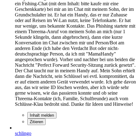
ein Fishing-Chat (mit dem Inhalt: bitte kaufe mir eine
Geschenkkarte) bei mir an im Chat mit meinem Sohn, der im
Grundschulalter ist. Er hat ein Handy, das er nur Zuhause
oder auf Reisen im W-Lan nutzt, keine Telefonkarte. Er hat
nur wenige, uns bekannte Kontakte. Das Phishing startete mit
einem Threema-Anruf von meinem Sohn an mich (nur 1
Sekunde klingeln, dann abgebrochen), dann eine kurze
Konversation im Chat zwischen mir und Person/Bot am
anderen Ende (ich habe den Verdacht Bot oder nicht-
deutschsprachige Person, da ich mit "MamaHandy"
angesprochen wurde). Vorher und nachher bei uns beiden die
Nachricht "Perfect Forward Security-Sitzung zurück gesetzt".
Der Chat taucht nur in meinem Handy auf. Mein Sohn erhielt
dann die Nachricht, sein Schlüssel sei evtl. kompromitiert, da
er auf einem anderen Gerät verwendet wurde. Ich gehe davon
aus, das wir seine ID löschen werden, aber ich würde sehr
gerne wissen, wie das passieren konnte und ob seine
Threema-Kontakte (ich, Familie, Schulfreunde) auch vom
Schlüsse-Klau bedroht sind. Danke für Ideen und Hinweise!
Inhalt melden
Zitieren
schlingo