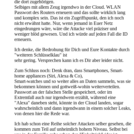
die dort zugehörigen.
Selbiges mit allem Zeug irgendwo in der Cloud. WLAN
Passwort des Routers erneuern und das sollte wirklich lang
und komplex sein. Das ist ein Zugriffspunkt, den ich noch
nicht erwähnt hatte. Nur, wenn jemand in Euer Netz
eingedrungen wäre, wäre die Attacke viel präziser und
weniger blöd gewesen. Und ich würde auf jeden Fall die ID
erneuern.
Ich denke, die Bedrohung für Dich und Eure Kontakte durch
"weiteren Schlüsselklau" ist
sehr gering. Versprechen kann ich es Dir aber leider nicht.
Zum Schluss noch: Denk dran, dass Smartphones, Smart-
home appliances (Siri, Alexa & Co),
Smart-watches und so weiter alles an Daten sammeln, was sie
bekommen können und gottweiß-wohin weiterverteilen.
Passwort an der falschen Stelle gespeichert, oder im
Extremfall auch nur irgendwem erzählt, während eine
"Alexa" daneben steht, könnte in der Cloud landen, sogar
wahrscheinlich und dann irgendwann in einem solcher Leaks,
von denen hier die Rede war.
Ich hab schon eine Reihe solcher Attacken selber gesehen, die
kommen zum Teil auf unheimlich hohem Niveau. Selbst bei