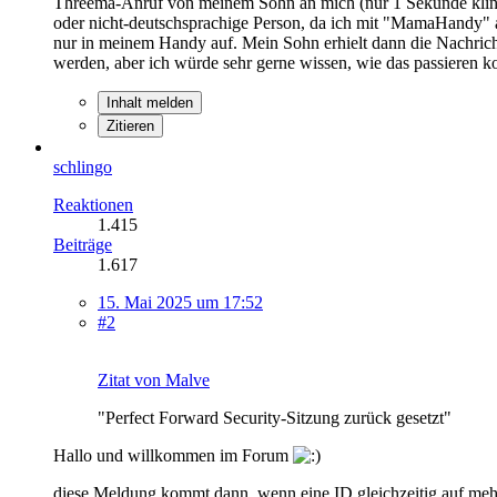
Threema-Anruf von meinem Sohn an mich (nur 1 Sekunde kling
oder nicht-deutschsprachige Person, da ich mit "MamaHandy" a
nur in meinem Handy auf. Mein Sohn erhielt dann die Nachricht
werden, aber ich würde sehr gerne wissen, wie das passieren 
Inhalt melden
Zitieren
schlingo
Reaktionen
1.415
Beiträge
1.617
15. Mai 2025 um 17:52
#2
Zitat von Malve
"Perfect Forward Security-Sitzung zurück gesetzt"
Hallo und willkommen im Forum
diese Meldung kommt dann, wenn eine ID gleichzeitig auf mehre