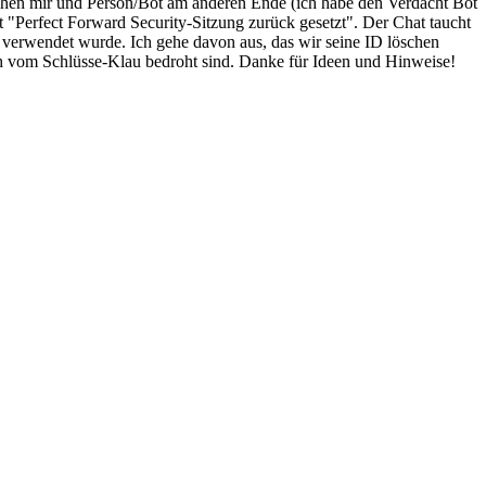
hen mir und Person/Bot am anderen Ende (ich habe den Verdacht Bot
"Perfect Forward Security-Sitzung zurück gesetzt". Der Chat taucht
t verwendet wurde. Ich gehe davon aus, das wir seine ID löschen
ch vom Schlüsse-Klau bedroht sind. Danke für Ideen und Hinweise!