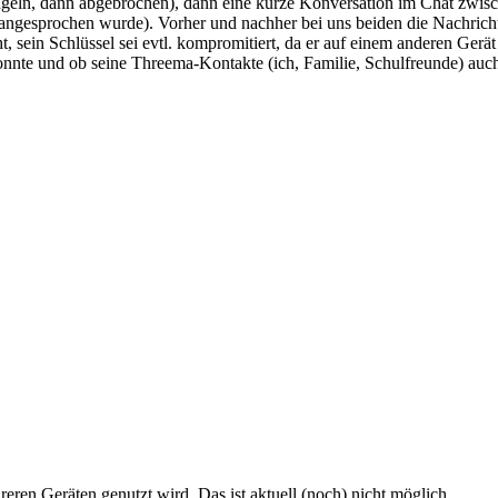
eln, dann abgebrochen), dann eine kurze Konversation im Chat zwisc
ngesprochen wurde). Vorher und nachher bei uns beiden die Nachricht 
, sein Schlüssel sei evtl. kompromitiert, da er auf einem anderen Gerä
konnte und ob seine Threema-Kontakte (ich, Familie, Schulfreunde) au
ren Geräten genutzt wird. Das ist aktuell (noch) nicht möglich.