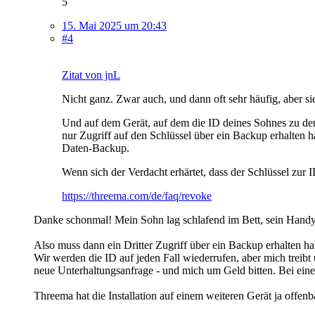
5
15. Mai 2025 um 20:43
#4
Zitat von jnL
Nicht ganz. Zwar auch, und dann oft sehr häufig, aber s
Und auf dem Gerät, auf dem die ID deines Sohnes zu dem 
nur Zugriff auf den Schlüssel über ein Backup erhalten 
Daten-Backup.
Wenn sich der Verdacht erhärtet, dass der Schlüssel zur 
https://threema.com/de/faq/revoke
Danke schonmal! Mein Sohn lag schlafend im Bett, sein Handy a
Also muss dann ein Dritter Zugriff über ein Backup erhalten hab
Wir werden die ID auf jeden Fall wiederrufen, aber mich treib
neue Unterhaltungsanfrage - und mich um Geld bitten. Bei ein
Threema hat die Installation auf einem weiteren Gerät ja offenba