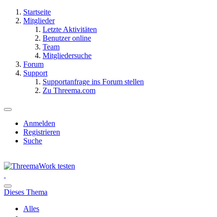
Startseite
Mitglieder
Letzte Aktivitäten
Benutzer online
Team
Mitgliedersuche
Forum
Support
Supportanfrage ins Forum stellen
Zu Threema.com
Anmelden
Registrieren
Suche
Dieses Thema
Alles