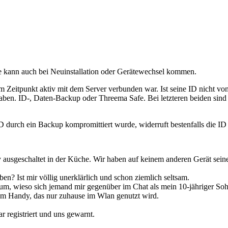
ie kann auch bei Neuinstallation oder Gerätewechsel kommen.
Zeitpunkt aktiv mit dem Server verbunden war. Ist seine ID nicht von 
haben. ID-, Daten-Backup oder Threema Safe. Bei letzteren beiden sin
ID durch ein Backup kompromittiert wurde, widerruft bestenfalls die ID
usgeschaltet in der Küche. Wir haben auf keinem anderen Gerät seine I
en? Ist mir völlig unerklärlich und schon ziemlich seltsam.
t um, wieso sich jemand mir gegenüber im Chat als mein 10-jähriger So
em Handy, das nur zuhause im Wlan genutzt wird.
r registriert und uns gewarnt.