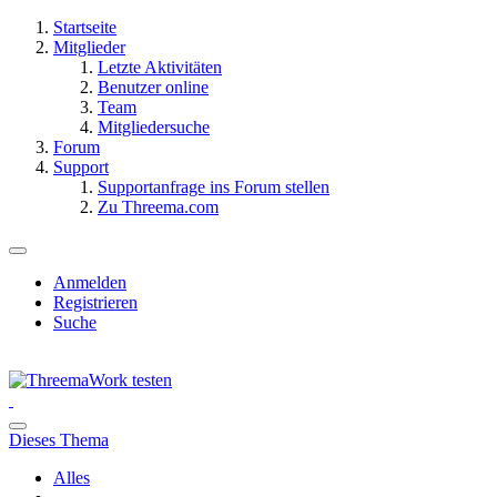
Startseite
Mitglieder
Letzte Aktivitäten
Benutzer online
Team
Mitgliedersuche
Forum
Support
Supportanfrage ins Forum stellen
Zu Threema.com
Anmelden
Registrieren
Suche
Dieses Thema
Alles