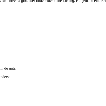
s für Threema gibt, aber finde leider keine Lösung. Hat jemand eine Er
nn du unter
nderst