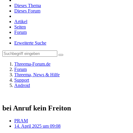
Dieses Thema
Dieses Forum
Artikel
Seiten
Forum
Erweiterte Suche
Threema-Forum.de
Forum
Threema, News & Hilfe
Support
Android
bei Anruf kein Freiton
PRAM
14. April 2025 um 09:08