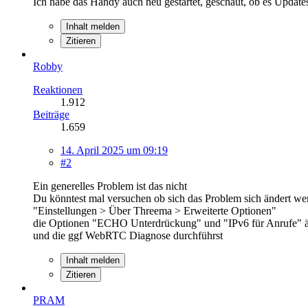
Ich habe das Handy auch neu gestartet, geschaut, ob es Update
Inhalt melden
Zitieren
Robby
Reaktionen
1.912
Beiträge
1.659
14. April 2025 um 09:19
#2
Ein generelles Problem ist das nicht
Du könntest mal versuchen ob sich das Problem sich ändert we
"Einstellungen > Über Threema > Erweiterte Optionen"
die Optionen "ECHO Unterdrückung" und "IPv6 für Anrufe" ä
und die ggf WebRTC Diagnose durchführst
Inhalt melden
Zitieren
PRAM