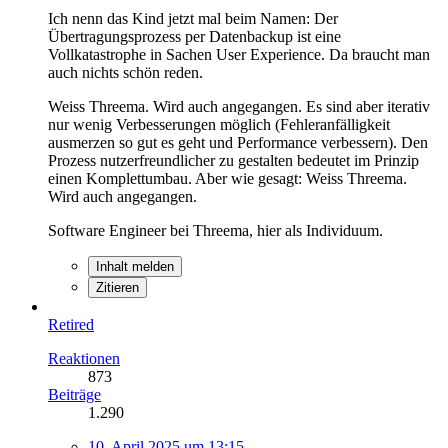
Ich nenn das Kind jetzt mal beim Namen: Der
Übertragungsprozess per Datenbackup ist eine
Vollkatastrophe in Sachen User Experience. Da braucht man
auch nichts schön reden.
Weiss Threema. Wird auch angegangen. Es sind aber iterativ
nur wenig Verbesserungen möglich (Fehleranfälligkeit
ausmerzen so gut es geht und Performance verbessern). Den
Prozess nutzerfreundlicher zu gestalten bedeutet im Prinzip
einen Komplettumbau. Aber wie gesagt: Weiss Threema.
Wird auch angegangen.
Software Engineer bei Threema, hier als Individuum.
Inhalt melden
Zitieren
Retired
Reaktionen
873
Beiträge
1.290
10. April 2025 um 13:15