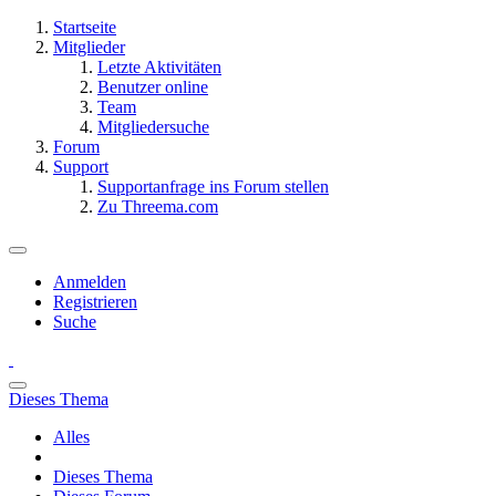
Startseite
Mitglieder
Letzte Aktivitäten
Benutzer online
Team
Mitgliedersuche
Forum
Support
Supportanfrage ins Forum stellen
Zu Threema.com
Anmelden
Registrieren
Suche
Dieses Thema
Alles
Dieses Thema