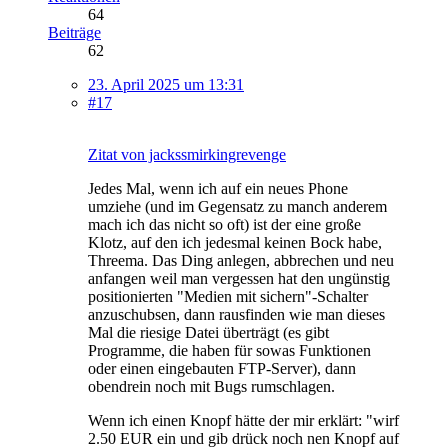
64
Beiträge
62
23. April 2025 um 13:31
#17
Zitat von jackssmirkingrevenge
Jedes Mal, wenn ich auf ein neues Phone
umziehe (und im Gegensatz zu manch anderem
mach ich das nicht so oft) ist der eine große
Klotz, auf den ich jedesmal keinen Bock habe,
Threema. Das Ding anlegen, abbrechen und neu
anfangen weil man vergessen hat den ungünstig
positionierten "Medien mit sichern"-Schalter
anzuschubsen, dann rausfinden wie man dieses
Mal die riesige Datei überträgt (es gibt
Programme, die haben für sowas Funktionen
oder einen eingebauten FTP-Server), dann
obendrein noch mit Bugs rumschlagen.
Wenn ich einen Knopf hätte der mir erklärt: "wirf
2.50 EUR ein und gib drück noch nen Knopf auf