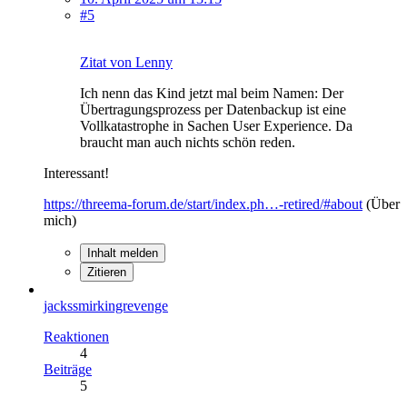
#5
Zitat von Lenny
Ich nenn das Kind jetzt mal beim Namen: Der
Übertragungsprozess per Datenbackup ist eine
Vollkatastrophe in Sachen User Experience. Da
braucht man auch nichts schön reden.
Interessant!
https://threema-forum.de/start/index.ph…-retired/#about
(Über
mich)
Inhalt melden
Zitieren
jackssmirkingrevenge
Reaktionen
4
Beiträge
5