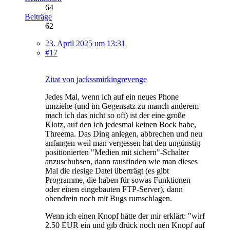
64
Beiträge
62
23. April 2025 um 13:31
#17
Zitat von jackssmirkingrevenge
Jedes Mal, wenn ich auf ein neues Phone
umziehe (und im Gegensatz zu manch anderem
mach ich das nicht so oft) ist der eine große
Klotz, auf den ich jedesmal keinen Bock habe,
Threema. Das Ding anlegen, abbrechen und neu
anfangen weil man vergessen hat den ungünstig
positionierten "Medien mit sichern"-Schalter
anzuschubsen, dann rausfinden wie man dieses
Mal die riesige Datei überträgt (es gibt
Programme, die haben für sowas Funktionen
oder einen eingebauten FTP-Server), dann
obendrein noch mit Bugs rumschlagen.
Wenn ich einen Knopf hätte der mir erklärt: "wirf
2.50 EUR ein und gib drück noch nen Knopf auf