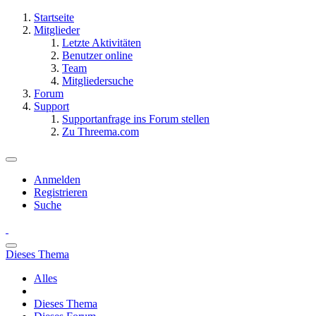
Startseite
Mitglieder
Letzte Aktivitäten
Benutzer online
Team
Mitgliedersuche
Forum
Support
Supportanfrage ins Forum stellen
Zu Threema.com
Anmelden
Registrieren
Suche
Dieses Thema
Alles
Dieses Thema