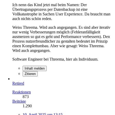
Ich nenn das Kind jetzt mal beim Namen: Der
Übertragungsprozess per Datenbackup ist eine
Vollkatastrophe in Sachen User Experience. Da braucht man
auch nichts schön reden.
Weiss Threema. Wird auch angegangen. Es sind aber iterativ
nur wenig Verbesserungen möglich (Fehleranfälligkeit
ausmerzen so gut es geht und Performance verbessern). Den
Prozess nutzerfreundlicher zu gestalten bedeutet im Prinzip
einen Komplettumbau. Aber wie gesagt: Weiss Threema.
Wird auch angegangen.
Software Engineer bei Threema, hier als Individuum.
Inhalt melden
Zitieren
Retired
Reaktionen
873
Beiträge
1.290
10. April 2025 um 13:15