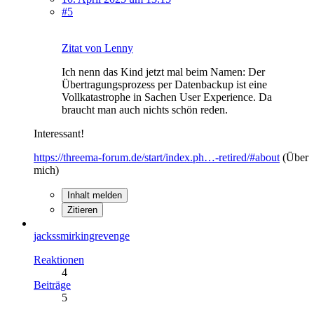
#5
Zitat von Lenny
Ich nenn das Kind jetzt mal beim Namen: Der
Übertragungsprozess per Datenbackup ist eine
Vollkatastrophe in Sachen User Experience. Da
braucht man auch nichts schön reden.
Interessant!
https://threema-forum.de/start/index.ph…-retired/#about
(Über
mich)
Inhalt melden
Zitieren
jackssmirkingrevenge
Reaktionen
4
Beiträge
5