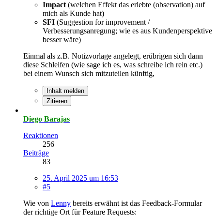
Impact
(welchen Effekt das erlebte (observation) auf
mich als Kunde hat)
SFI
(Suggestion for improvement /
Verbesserungsanregung; wie es aus Kundenperspektive
besser wäre)
Einmal als z.B. Notizvorlage angelegt, erübrigen sich dann
diese Schleifen (wie sage ich es, was schreibe ich rein etc.)
bei einem Wunsch sich mitzuteilen künftig,
Inhalt melden
Zitieren
Diego Barajas
Reaktionen
256
Beiträge
83
25. April 2025 um 16:53
#5
Wie von
Lenny
bereits erwähnt ist das Feedback-Formular
der richtige Ort für Feature Requests: