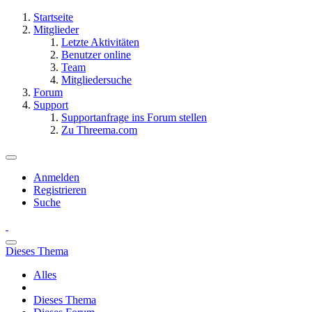
Startseite
Mitglieder
Letzte Aktivitäten
Benutzer online
Team
Mitgliedersuche
Forum
Support
Supportanfrage ins Forum stellen
Zu Threema.com
Anmelden
Registrieren
Suche
Dieses Thema
Alles
Dieses Thema