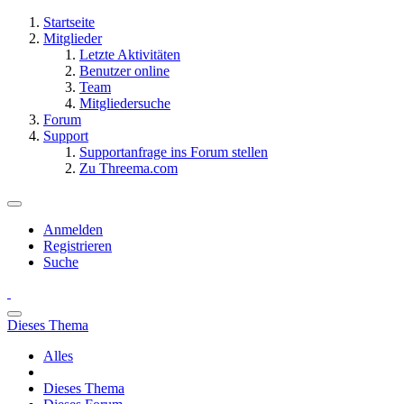
Startseite
Mitglieder
Letzte Aktivitäten
Benutzer online
Team
Mitgliedersuche
Forum
Support
Supportanfrage ins Forum stellen
Zu Threema.com
Anmelden
Registrieren
Suche
Dieses Thema
Alles
Dieses Thema