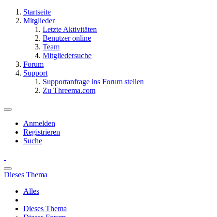
Startseite
Mitglieder
Letzte Aktivitäten
Benutzer online
Team
Mitgliedersuche
Forum
Support
Supportanfrage ins Forum stellen
Zu Threema.com
Anmelden
Registrieren
Suche
Dieses Thema
Alles
Dieses Thema