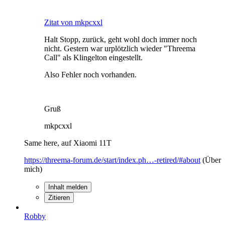
Zitat von mkpcxxl
Halt Stopp, zurück, geht wohl doch immer noch
nicht. Gestern war urplötzlich wieder "Threema
Call" als Klingelton eingestellt.
Also Fehler noch vorhanden.
Gruß
mkpcxxl
Same here, auf Xiaomi 11T
https://threema-forum.de/start/index.ph…-retired/#about
(Über
mich)
Inhalt melden
Zitieren
Robby