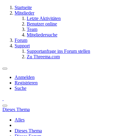
Startseite
Mitglieder
Letzte Aktivitäten
Benutzer online
Team
Mitgliedersuche
Forum
Support
Supportanfrage ins Forum stellen
Zu Threema.com
Anmelden
Registrieren
Suche
Dieses Thema
Alles
Dieses Thema