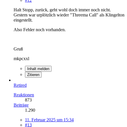
#12
Halt Stopp, zurück, geht wohl doch immer noch nicht.
Gestern war urplötzlich wieder "Threema Call" als Klingelton
eingestellt.
Also Fehler noch vorhanden.
Gruß
mkpcxxl
Inhalt melden
Zitieren
Retired
Reaktionen
873
Beiträge
1.290
11. Februar 2025 um 15:34
#13