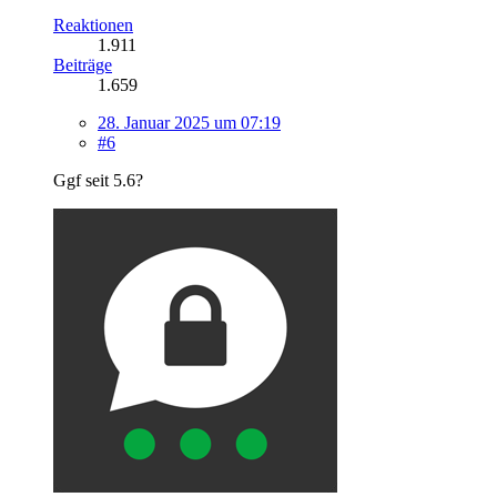
Reaktionen
1.911
Beiträge
1.659
28. Januar 2025 um 07:19
#6
Ggf seit 5.6?