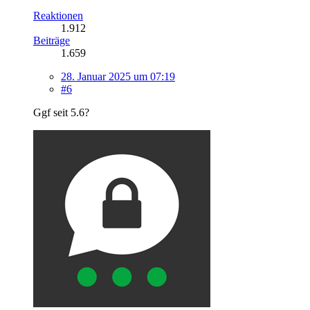
Reaktionen
1.912
Beiträge
1.659
28. Januar 2025 um 07:19
#6
Ggf seit 5.6?