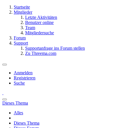
Startseite
Mitglieder
Letzte Aktivitäten
Benutzer online
Team
Mitgliedersuche
Forum
Support
Supportanfrage ins Forum stellen
Zu Threema.com
Anmelden
Registrieren
Suche
Dieses Thema
Alles
Dieses Thema