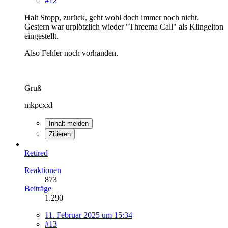
#12
Halt Stopp, zurück, geht wohl doch immer noch nicht.
Gestern war urplötzlich wieder "Threema Call" als Klingelton
eingestellt.
Also Fehler noch vorhanden.
Gruß
mkpcxxl
Inhalt melden
Zitieren
Retired
Reaktionen
873
Beiträge
1.290
11. Februar 2025 um 15:34
#13