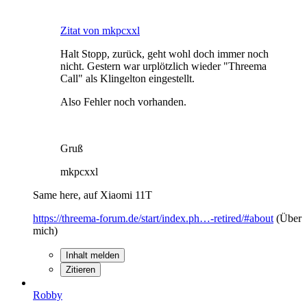
Zitat von mkpcxxl
Halt Stopp, zurück, geht wohl doch immer noch
nicht. Gestern war urplötzlich wieder "Threema
Call" als Klingelton eingestellt.
Also Fehler noch vorhanden.
Gruß
mkpcxxl
Same here, auf Xiaomi 11T
https://threema-forum.de/start/index.ph…-retired/#about
(Über
mich)
Inhalt melden
Zitieren
Robby