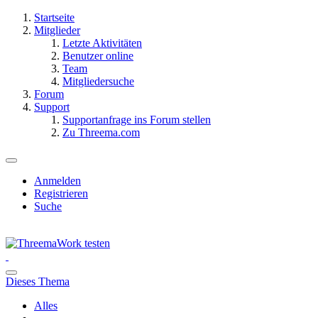
Startseite
Mitglieder
Letzte Aktivitäten
Benutzer online
Team
Mitgliedersuche
Forum
Support
Supportanfrage ins Forum stellen
Zu Threema.com
Anmelden
Registrieren
Suche
Dieses Thema
Alles