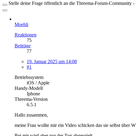
Stelle deine Frage öffentlich an die Threema-Forum-Community - ü
Moehli
Reaktionen
75
Beiträge
77
19. Januar 2025 um 14:08
#1
Betriebssystem
iOS / Apple
Handy-Modell
Iphone
Threema-Version
6.5.1
Hallo zusammen,
meine Frau wollte mir ein Video schicken das sie selbst über W
Bei mir wird aber nur der Ton abgespielt.