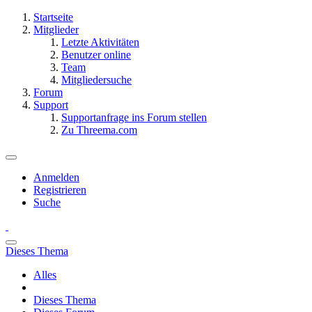
Startseite
Mitglieder
Letzte Aktivitäten
Benutzer online
Team
Mitgliedersuche
Forum
Support
Supportanfrage ins Forum stellen
Zu Threema.com
Anmelden
Registrieren
Suche
Dieses Thema
Alles
Dieses Thema