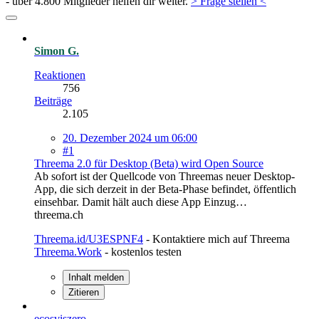
- über 4.800 Mitglieder helfen dir weiter.
> Frage stellen <
Simon G.
Reaktionen
756
Beiträge
2.105
20. Dezember 2024 um 06:00
#1
Threema 2.0 für Desktop (Beta) wird Open Source
Ab sofort ist der Quellcode von Threemas neuer Desktop-
App, die sich derzeit in der Beta-Phase befindet, öffentlich
einsehbar. Damit hält auch diese App Einzug…
threema.ch
Threema.id/U3ESPNF4
- Kontaktiere mich auf Threema
Threema.Work
- kostenlos testen
Inhalt melden
Zitieren
ecosviszero