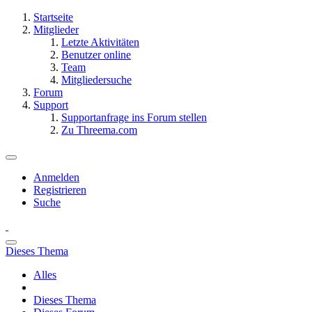
Startseite
Mitglieder
Letzte Aktivitäten
Benutzer online
Team
Mitgliedersuche
Forum
Support
Supportanfrage ins Forum stellen
Zu Threema.com
Anmelden
Registrieren
Suche
Dieses Thema
Alles
Dieses Thema