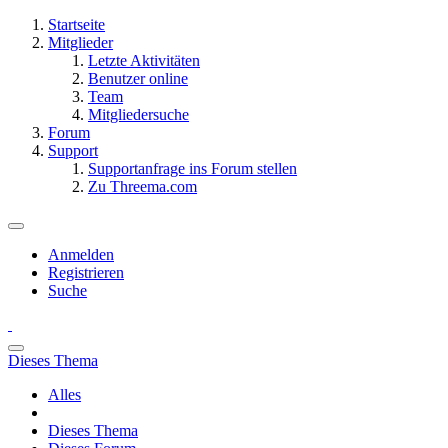
Startseite
Mitglieder
Letzte Aktivitäten
Benutzer online
Team
Mitgliedersuche
Forum
Support
Supportanfrage ins Forum stellen
Zu Threema.com
Anmelden
Registrieren
Suche
Dieses Thema
Alles
Dieses Thema