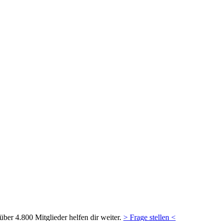
ber 4.800 Mitglieder helfen dir weiter.
> Frage stellen <