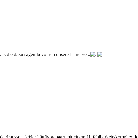
s die dazu sagen bevor ich unsere IT nerve...
 da draussen, leider häufig gepaart mit einem Unfehlbarkeitskomplex. Ich