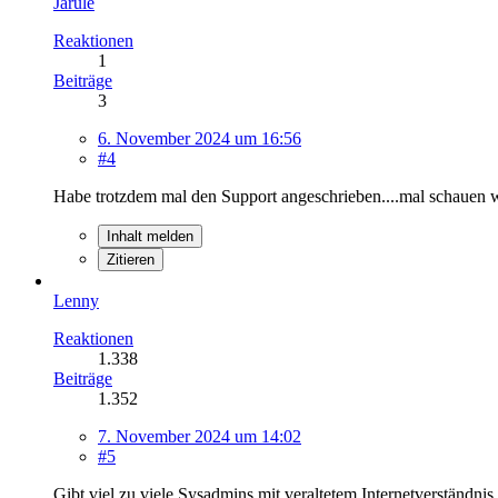
Jarule
Reaktionen
1
Beiträge
3
6. November 2024 um 16:56
#4
Habe trotzdem mal den Support angeschrieben....mal schauen wa
Inhalt melden
Zitieren
Lenny
Reaktionen
1.338
Beiträge
1.352
7. November 2024 um 14:02
#5
Gibt viel zu viele Sysadmins mit veraltetem Internetverständnis