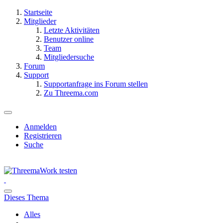
Startseite
Mitglieder
Letzte Aktivitäten
Benutzer online
Team
Mitgliedersuche
Forum
Support
Supportanfrage ins Forum stellen
Zu Threema.com
Anmelden
Registrieren
Suche
Dieses Thema
Alles