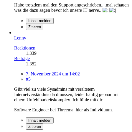
Habe trotzdem mal den Support angeschrieben....mal schauen
was die dazu sagen bevor ich unsere IT nerve...
Inhalt melden
Zitieren
Lenny
Reaktionen
1.339
Beiträge
1.352
7. November 2024 um 14:02
#5
Gibt viel zu viele Sysadmins mit veraltetem
Internetverständnis da draussen, leider häufig gepaart mit
einem Unfehlbarkeitskomplex. Ich fühle mit dir.
Software Engineer bei Threema, hier als Individuum.
Inhalt melden
Zitieren