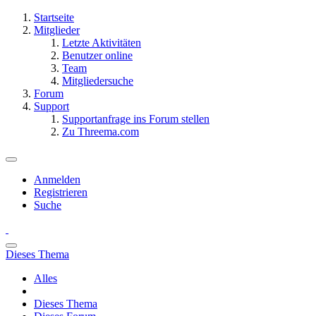
Startseite
Mitglieder
Letzte Aktivitäten
Benutzer online
Team
Mitgliedersuche
Forum
Support
Supportanfrage ins Forum stellen
Zu Threema.com
Anmelden
Registrieren
Suche
Dieses Thema
Alles
Dieses Thema