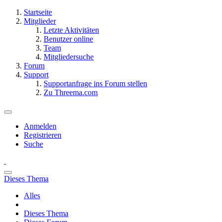
Startseite
Mitglieder
Letzte Aktivitäten
Benutzer online
Team
Mitgliedersuche
Forum
Support
Supportanfrage ins Forum stellen
Zu Threema.com
Anmelden
Registrieren
Suche
Dieses Thema
Alles
Dieses Thema