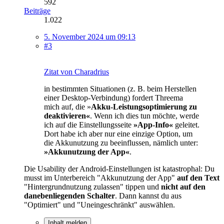
592
Beiträge
1.022
5. November 2024 um 09:13
#3
Zitat von Charadrius
in bestimmten Situationen (z. B. beim Herstellen
einer Desktop-Verbindung) fordert Threema
mich auf, die »
Akku-Leistungsoptimierung zu
deaktivieren«
. Wenn ich dies tun möchte, werde
ich auf die Einstellungsseite
»App-Info«
geleitet.
Dort habe ich aber nur eine einzige Option, um
die Akkunutzung zu beeinflussen, nämlich unter:
»Akkunutzung der App«
.
Die Usability der Android-Einstellungen ist katastrophal: Du
musst im Unterbereich "Akkunutzung der App"
auf den Text
"Hintergrundnutzung zulassen" tippen und
nicht auf den
danebenliegenden Schalter
. Dann kannst du aus
"Optimiert" und "Uneingeschränkt" auswählen.
Inhalt melden