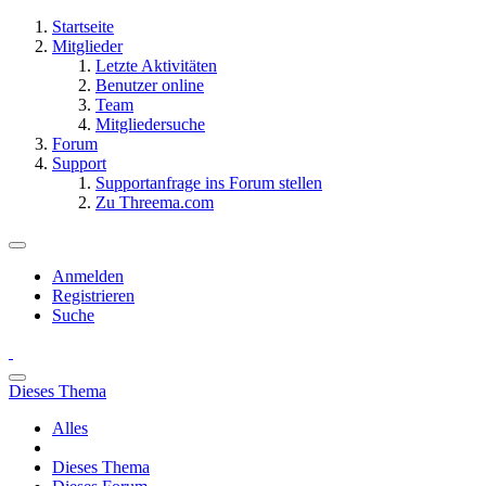
Startseite
Mitglieder
Letzte Aktivitäten
Benutzer online
Team
Mitgliedersuche
Forum
Support
Supportanfrage ins Forum stellen
Zu Threema.com
Anmelden
Registrieren
Suche
Dieses Thema
Alles
Dieses Thema