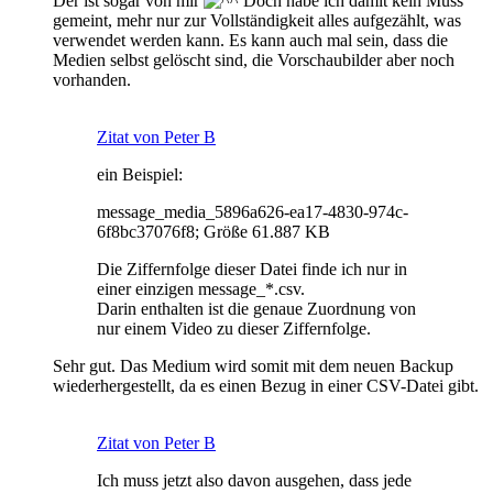
Der ist sogar von mir
Doch habe ich damit kein Muss
gemeint, mehr nur zur Vollständigkeit alles aufgezählt, was
verwendet werden kann. Es kann auch mal sein, dass die
Medien selbst gelöscht sind, die Vorschaubilder aber noch
vorhanden.
Zitat von Peter B
ein Beispiel:
message_media_5896a626-ea17-4830-974c-
6f8bc37076f8; Größe 61.887 KB
Die Ziffernfolge dieser Datei finde ich nur in
einer einzigen message_*.csv.
Darin enthalten ist die genaue Zuordnung von
nur einem Video zu dieser Ziffernfolge.
Sehr gut. Das Medium wird somit mit dem neuen Backup
wiederhergestellt, da es einen Bezug in einer CSV-Datei gibt.
Zitat von Peter B
Ich muss jetzt also davon ausgehen, dass jede