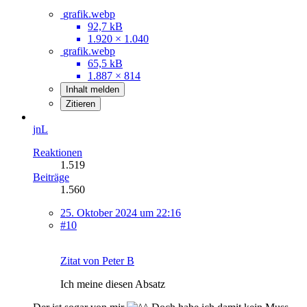
grafik.webp
92,7 kB
1.920 × 1.040
grafik.webp
65,5 kB
1.887 × 814
Inhalt melden
Zitieren
jnL
Reaktionen
1.519
Beiträge
1.560
25. Oktober 2024 um 22:16
#10
Zitat von Peter B
Ich meine diesen Absatz