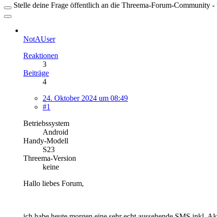
Stelle deine Frage öffentlich an die Threema-Forum-Community - ü
NotAUser
Reaktionen
3
Beiträge
4
24. Oktober 2024 um 08:49
#1
Betriebssystem
Android
Handy-Modell
S23
Threema-Version
keine
Hallo liebes Forum,
ich habe heute morgen eine sehr echt aussehende SMS inkl. A