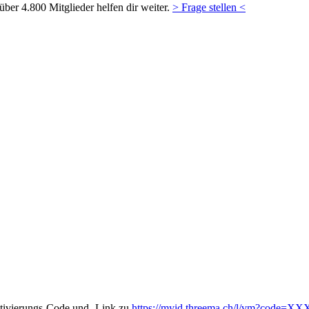
ber 4.800 Mitglieder helfen dir weiter.
> Frage stellen <
ktivierungs-Code und -Link zu
https://myid.threema.ch/l/vm?code