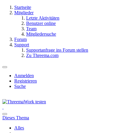
Startseite
Mitglieder
Letzte Aktivitäten
Benutzer online
Team
Mitgliedersuche
Forum
Support
Supportanfrage ins Forum stellen
Zu Threema.com
Anmelden
Registrieren
Suche
Dieses Thema
Alles