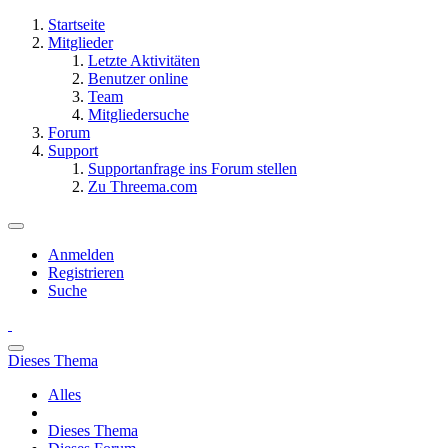
Startseite
Mitglieder
Letzte Aktivitäten
Benutzer online
Team
Mitgliedersuche
Forum
Support
Supportanfrage ins Forum stellen
Zu Threema.com
Anmelden
Registrieren
Suche
Dieses Thema
Alles
Dieses Thema