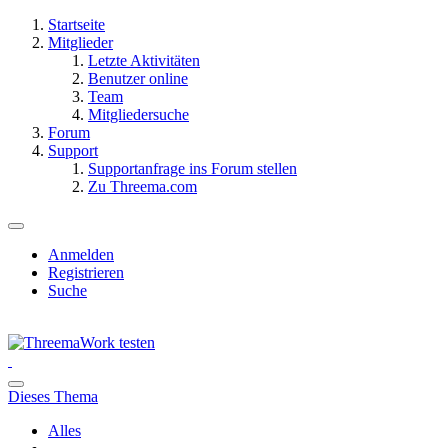
Startseite
Mitglieder
Letzte Aktivitäten
Benutzer online
Team
Mitgliedersuche
Forum
Support
Supportanfrage ins Forum stellen
Zu Threema.com
Anmelden
Registrieren
Suche
Dieses Thema
Alles