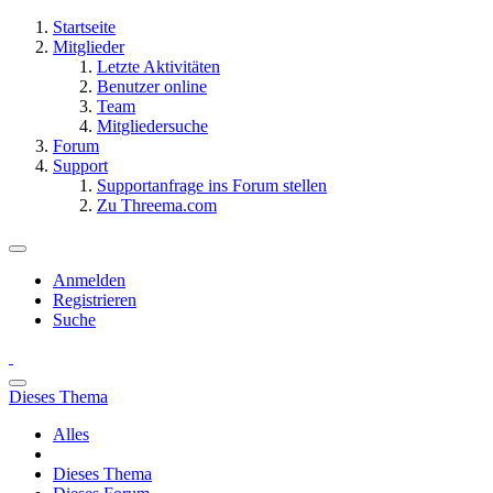
Startseite
Mitglieder
Letzte Aktivitäten
Benutzer online
Team
Mitgliedersuche
Forum
Support
Supportanfrage ins Forum stellen
Zu Threema.com
Anmelden
Registrieren
Suche
Dieses Thema
Alles
Dieses Thema