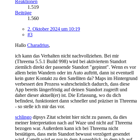
Reaktionen
1.519
Beiträge
1.560
2. Oktober 2024 um 10:19
#3
Hallo
Charadrius
,
ich kann das Verhalten nicht nachvollziehen. Bei mir
(Threema 5.5.1 Build 998) wird bei aktiviertem Standort
ziemlich direkt der passende Standort "gepinnt". Wenn es vor
allem beim Wandern oder im Auto auftritt, dann ist eventuell
kein guter Kontakt zu den Satelliten da? Maps im Hintergrund
verbessert den Prozess wahrscheinlich dadurch, dass diese
App bereits längerfristig auf deinen Standort zugreift und
daher dieser aktuell(er) ist. Die Erfassung, wo du dich
befindest, funktioniert dann schneller und präziser in Threema
- so stelle ich mir das vor.
schlingo
dipsys Zitat scheint hier nicht zu passen, da dies
meiner Interpretation nach auf Waze und nicht auf Threema
bezogen war. Außerdem kann ich bei Threema nicht
bestätigen, dass mein Standort bewusst verzögert gesendet
wird. Geteilt wird er nur in dem Augenblick, in dem ich auf