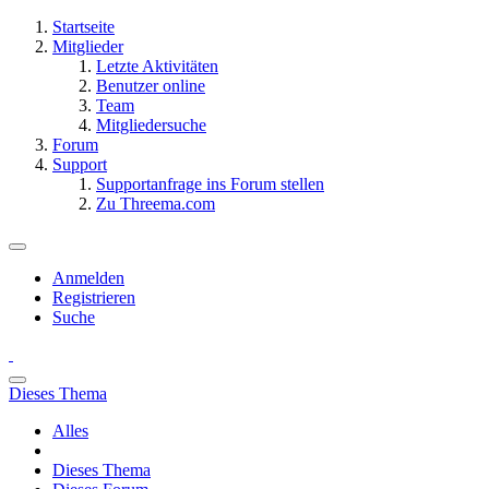
Startseite
Mitglieder
Letzte Aktivitäten
Benutzer online
Team
Mitgliedersuche
Forum
Support
Supportanfrage ins Forum stellen
Zu Threema.com
Anmelden
Registrieren
Suche
Dieses Thema
Alles
Dieses Thema