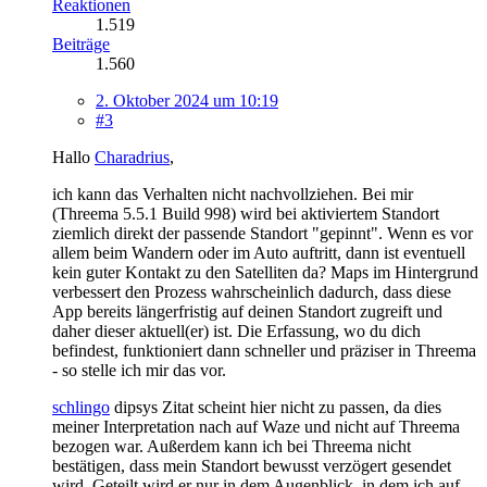
Reaktionen
1.519
Beiträge
1.560
2. Oktober 2024 um 10:19
#3
Hallo
Charadrius
,
ich kann das Verhalten nicht nachvollziehen. Bei mir
(Threema 5.5.1 Build 998) wird bei aktiviertem Standort
ziemlich direkt der passende Standort "gepinnt". Wenn es vor
allem beim Wandern oder im Auto auftritt, dann ist eventuell
kein guter Kontakt zu den Satelliten da? Maps im Hintergrund
verbessert den Prozess wahrscheinlich dadurch, dass diese
App bereits längerfristig auf deinen Standort zugreift und
daher dieser aktuell(er) ist. Die Erfassung, wo du dich
befindest, funktioniert dann schneller und präziser in Threema
- so stelle ich mir das vor.
schlingo
dipsys Zitat scheint hier nicht zu passen, da dies
meiner Interpretation nach auf Waze und nicht auf Threema
bezogen war. Außerdem kann ich bei Threema nicht
bestätigen, dass mein Standort bewusst verzögert gesendet
wird. Geteilt wird er nur in dem Augenblick, in dem ich auf