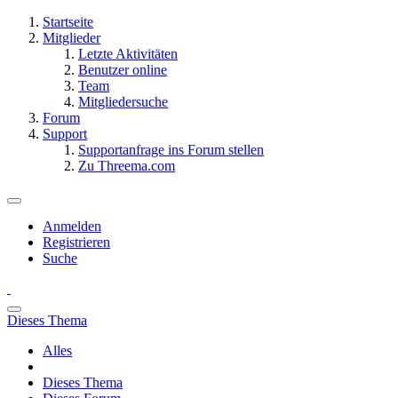
Startseite
Mitglieder
Letzte Aktivitäten
Benutzer online
Team
Mitgliedersuche
Forum
Support
Supportanfrage ins Forum stellen
Zu Threema.com
Anmelden
Registrieren
Suche
Dieses Thema
Alles
Dieses Thema