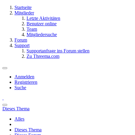
Startseite
Mitglieder
Letzte Aktivitäten
Benutzer online
Team
Mitgliedersuche
Forum
Support
Supportanfrage ins Forum stellen
Zu Threema.com
Anmelden
Registrieren
Suche
Dieses Thema
Alles
Dieses Thema