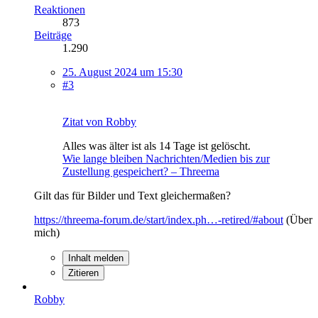
Reaktionen
873
Beiträge
1.290
25. August 2024 um 15:30
#3
Zitat von Robby
Alles was älter ist als 14 Tage ist gelöscht.
Wie lange bleiben Nachrichten/Medien bis zur
Zustellung gespeichert? – Threema
Gilt das für Bilder und Text gleichermaßen?
https://threema-forum.de/start/index.ph…-retired/#about
(Über
mich)
Inhalt melden
Zitieren
Robby