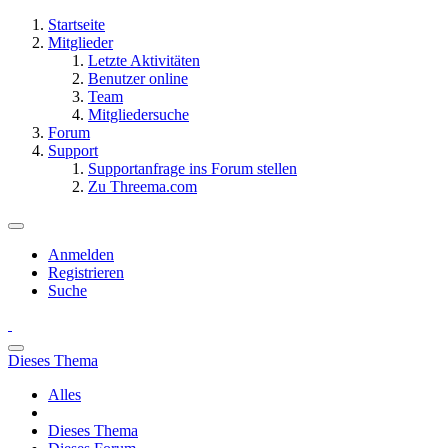
Startseite
Mitglieder
Letzte Aktivitäten
Benutzer online
Team
Mitgliedersuche
Forum
Support
Supportanfrage ins Forum stellen
Zu Threema.com
Anmelden
Registrieren
Suche
Dieses Thema
Alles
Dieses Thema