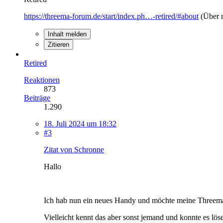
https://threema-forum.de/start/index.ph…-retired/#about
(Über 
Inhalt melden
Zitieren
Retired
Reaktionen
873
Beiträge
1.290
18. Juli 2024 um 18:32
#3
Zitat von Schronne
Hallo
Ich hab nun ein neues Handy und möchte meine Threema ap
Vielleicht kennt das aber sonst jemand und konnte es lös