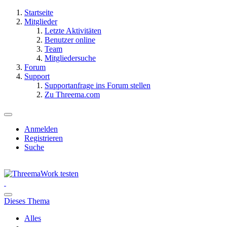
Startseite
Mitglieder
Letzte Aktivitäten
Benutzer online
Team
Mitgliedersuche
Forum
Support
Supportanfrage ins Forum stellen
Zu Threema.com
Anmelden
Registrieren
Suche
Dieses Thema
Alles