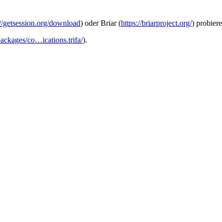
://getsession.org/download
) oder Briar (
https://briarproject.org/
) probiere
/packages/co…ications.trifa/
).