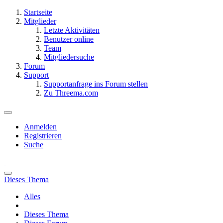
Startseite
Mitglieder
Letzte Aktivitäten
Benutzer online
Team
Mitgliedersuche
Forum
Support
Supportanfrage ins Forum stellen
Zu Threema.com
Anmelden
Registrieren
Suche
Dieses Thema
Alles
Dieses Thema