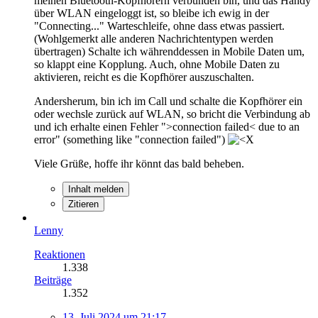
meinen Bluetooth-Kopfhörern verbunden bin, und das Handy
über WLAN eingeloggt ist, so bleibe ich ewig in der
"Connecting..." Warteschleife, ohne dass etwas passiert.
(Wohlgemerkt alle anderen Nachrichtentypen werden
übertragen) Schalte ich währenddessen in Mobile Daten um,
so klappt eine Kopplung. Auch, ohne Mobile Daten zu
aktivieren, reicht es die Kopfhörer auszuschalten.
Andersherum, bin ich im Call und schalte die Kopfhörer ein
oder wechsle zurück auf WLAN, so bricht die Verbindung ab
und ich erhalte einen Fehler ">connection failed< due to an
error" (something like "connection failed")
Viele Grüße, hoffe ihr könnt das bald beheben.
Inhalt melden
Zitieren
Lenny
Reaktionen
1.338
Beiträge
1.352
13. Juli 2024 um 21:17