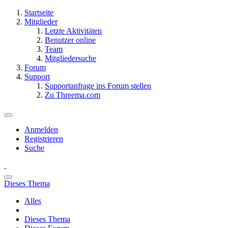
Startseite
Mitglieder
Letzte Aktivitäten
Benutzer online
Team
Mitgliedersuche
Forum
Support
Supportanfrage ins Forum stellen
Zu Threema.com
Anmelden
Registrieren
Suche
Dieses Thema
Alles
Dieses Thema