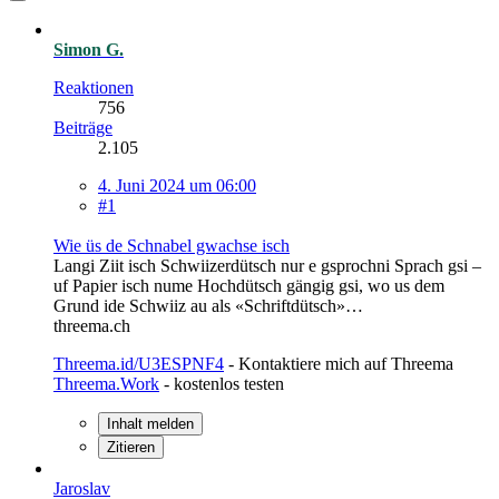
Simon G.
Reaktionen
756
Beiträge
2.105
4. Juni 2024 um 06:00
#1
Wie üs de Schnabel gwachse isch
Langi Ziit isch Schwiizerdütsch nur e gsprochni Sprach gsi –
uf Papier isch nume Hochdütsch gängig gsi, wo us dem
Grund ide Schwiiz au als «Schriftdütsch»…
threema.ch
Threema.id/U3ESPNF4
- Kontaktiere mich auf Threema
Threema.Work
- kostenlos testen
Inhalt melden
Zitieren
Jaroslav